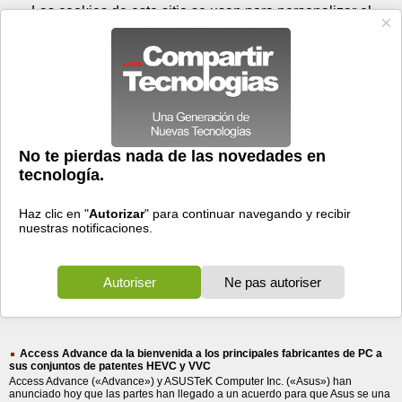
Lunes 10 de agosto - 14:14
Registrar
Conectar
Las cookies de este sitio se usan para personalizar el
contenido y los anuncios, para ofrecer funciones de medios
sociales y para analizar el tráfico. Además, compartimos
información sobre el uso que haga del sitio web con nuestros
partners de medios sociales, de publicidad y de análisis
web.
OK
Foros
Prensa
Videos
Tecnologias
>
Buscar
> access advance bienvenida
access
advance
bienvenida
19 resultados
Ordenar por fecha
-
Ordenar por pertinencia
Todos
Prensa
(19)
(19)
Access Advance da la bienvenida a los principales fabricantes de PC a
sus conjuntos de patentes HEVC y VVC
Access Advance («Advance») y ASUSTeK Computer Inc. («Asus») han
anunciado hoy que las partes han llegado a un acuerdo para que Asus se una