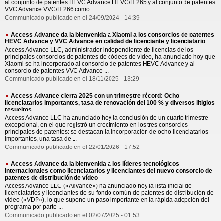
al conjunto de patentes HEVC Advance HEVC/H.265 y al conjunto de patentes
VVC Advance VVC/H.266 como ...
Communicado publicado en el 24/09/2024 - 14:39
Access Advance da la bienvenida a Xiaomi a los consorcios de patentes
HEVC Advance y VVC Advance en calidad de licenciante y licenciatario
Access Advance LLC, administrador independiente de licencias de los
principales consorcios de patentes de códecs de vídeo, ha anunciado hoy que
Xiaomi se ha incorporado al consorcio de patentes HEVC Advance y al
consorcio de patentes VVC Advance ...
Communicado publicado en el 18/11/2025 - 13:29
Access Advance cierra 2025 con un trimestre récord: Ocho
licenciatarios importantes, tasa de renovación del 100 % y diversos litigios
resueltos
Access Advance LLC ha anunciado hoy la conclusión de un cuarto trimestre
excepcional, en el que registró un crecimiento en los tres consorcios
principales de patentes: se destacan la incorporación de ocho licenciatarios
importantes, una tasa de ...
Communicado publicado en el 22/01/2026 - 17:52
Access Advance da la bienvenida a los líderes tecnológicos
internacionales como licenciatarios y licenciantes del nuevo consorcio de
patentes de distribución de vídeo
Access Advance LLC («Advance») ha anunciado hoy la lista inicial de
licenciatarios y licenciantes de su fondo común de patentes de distribución de
vídeo («VDP»), lo que supone un paso importante en la rápida adopción del
programa por parte ...
Communicado publicado en el 02/07/2025 - 01:53