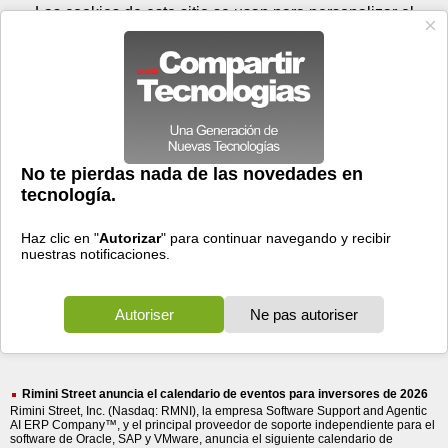
Sábado 08 de agosto - 00:45
Registrar
Conectar
Las cookies de este sitio se usan para personalizar el
contenido y los anuncios, para ofrecer funciones de medios
sociales y para analizar el tráfico. Además, compartimos
información sobre el uso que haga del sitio web con nuestros
partners de medios sociales, de publicidad y de análisis
web.
OK
Foros
Prensa
Videos
Tecnologias
>
Buscar
> anuncia calendario eventos
anuncia
calendario
eventos
37 resultados
Ordenar por fecha
-
Ordenar por pertinencia
Todos
Prensa
(37)
(37)
Rimini Street anuncia el calendario de eventos para inversores de 2026
Rimini Street, Inc. (Nasdaq: RMNI), la empresa Software Support and Agentic
AI ERP Company™, y el principal proveedor de soporte independiente para el
software de Oracle, SAP y VMware, anuncia el siguiente calendario de