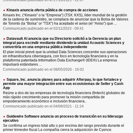
Communicado publicado en el 27/10/2021 - 22:07
Kinaxis anuncia oferta pública de compra de acciones
Kinaxis Inc. (“Kinaxis” o la “Empresa”) (TSX: KXS), líder mundial de la gestión
de la cadena de suministro, se complace de anunciar que la Bolsa de Valores
de Toronto (la “Bolsa” or “TSX”) ha aceptado el aviso (el “Aviso”) que ...
Communicado publicado en el 02/11/2023 - 09:41
Datavault AI anuncia que su Directorio solicitó a la Gerencia un plan
integral para escindir mediante dividendo la unidad Acoustic Sciences y
convertirla en una empresa pública independiente
El plan inicial prevé que la unidad Data Sciences concentre sus operaciones
en infraestructura cibersegura, con foco en tecnología financiera y en la
plataforma patentada Information Data Exchange® (IDE®) La empresa
impulsará estándares ...
Communicado publicado en el 08/05/2026 - 16:02
Square, Inc. anuncia planes para adquirir Afterpay, lo que fortalece y
permite una mayor integración entre sus ecosistemas de Seller y Cash
App
Reúne a dos de las empresas de tecnología financiera (fintech) globales de
más rápido crecimiento para promover la misión compartida de
empoderamiento económico e inclusión financiera..
Communicado publicado en el 04/08/2021 - 11:24
Guidewire Software anuncia un proceso de transición en su liderazgo
ejecutivo
Se confirma un ingreso total alto o por encima del rango previsto durante el
primer trimestre fiscal La compañía cierra la adquisición de Cyence.