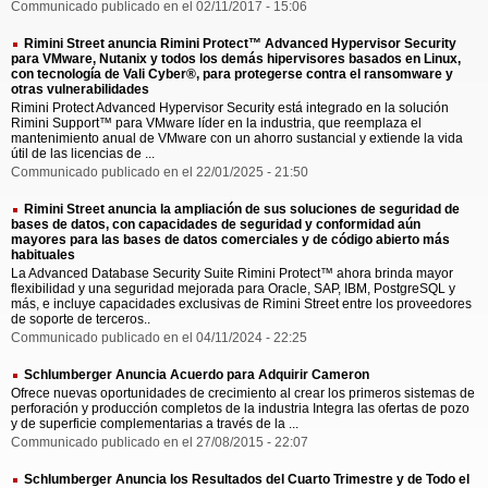
Communicado publicado en el 02/11/2017 - 15:06
Rimini Street anuncia Rimini Protect™ Advanced Hypervisor Security
para VMware, Nutanix y todos los demás hipervisores basados en Linux,
con tecnología de Vali Cyber®, para protegerse contra el ransomware y
otras vulnerabilidades
Rimini Protect Advanced Hypervisor Security está integrado en la solución
Rimini Support™ para VMware líder en la industria, que reemplaza el
mantenimiento anual de VMware con un ahorro sustancial y extiende la vida
útil de las licencias de ...
Communicado publicado en el 22/01/2025 - 21:50
Rimini Street anuncia la ampliación de sus soluciones de seguridad de
bases de datos, con capacidades de seguridad y conformidad aún
mayores para las bases de datos comerciales y de código abierto más
habituales
La Advanced Database Security Suite Rimini Protect™ ahora brinda mayor
flexibilidad y una seguridad mejorada para Oracle, SAP, IBM, PostgreSQL y
más, e incluye capacidades exclusivas de Rimini Street entre los proveedores
de soporte de terceros..
Communicado publicado en el 04/11/2024 - 22:25
Schlumberger Anuncia Acuerdo para Adquirir Cameron
Ofrece nuevas oportunidades de crecimiento al crear los primeros sistemas de
perforación y producción completos de la industria Integra las ofertas de pozo
y de superficie complementarias a través de la ...
Communicado publicado en el 27/08/2015 - 22:07
Schlumberger Anuncia los Resultados del Cuarto Trimestre y de Todo el