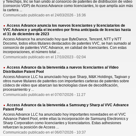
y Telechips, Inc se han unido al consorcio de patentes de distribución de vídeo
(consorcio VDP) de Access Advance como licenciantes, lo que amplía aún más
la cartera ...
Communicado publicado en el 24/03/2026 - 16:36
Access Advance anuncia los nuevos licenciantes y licenciatarios de
VVC Advance y amplía el incentivo por firma anticipada de licencias hasta
el 31 de diciembre de 2023
Access Advance ha anunciado hoy que ByteDance, Tencent, NTT y NTT
Docomo, todos ellos titulares destacados de patentes VVC, se han sumado al
consorcio de patentes VVC Advance, en calidad de licenciantes. Con estas
incorporaciones, el número total ...
Communicado publicado en el 17/10/2023 - 02:04
Access Advance da la bienvenida a nuevos licenciantes al Video
Distribution Patent Pool
Access Advance LLC ha anunciado hoy que Sharp, M&K Holdings, Tagivan y
otros nueve titulares de patentes con importantes carteras de patentes sobre
códecs de vídeo que abarcan las tecnologías clave de decodificación,
procesamiento y ...
Communicado publicado en el 07/07/2026 - 11:27
Access Advance da la bienvenida a Samsung y Sharp al VVC Advance
Patent Pool
Access Advance LLC ha anunciado hoy importantes novedades en el VVC
Advance Patent Pool, entre ellas la incorporación de Samsung Electronics y
Sharp Corporation como licenciantes y licenciatarios. Estas adhesiones
refuerzan la posición de Access ...
Communicado publicado en el 06/07/2026 - 10:37