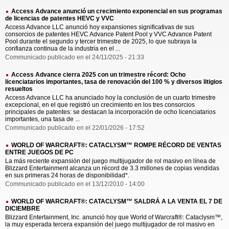
Access Advance anunció un crecimiento exponencial en sus programas
de licencias de patentes HEVC y VVC
Access Advance LLC anunció hoy expansiones significativas de sus
consorcios de patentes HEVC Advance Patent Pool y VVC Advance Patent
Pool durante el segundo y tercer trimestre de 2025, lo que subraya la
confianza continua de la industria en el ...
Communicado publicado en el 24/11/2025 - 21:33
Access Advance cierra 2025 con un trimestre récord: Ocho
licenciatarios importantes, tasa de renovación del 100 % y diversos litigios
resueltos
Access Advance LLC ha anunciado hoy la conclusión de un cuarto trimestre
excepcional, en el que registró un crecimiento en los tres consorcios
principales de patentes: se destacan la incorporación de ocho licenciatarios
importantes, una tasa de ...
Communicado publicado en el 22/01/2026 - 17:52
WORLD OF WARCRAFT®: CATACLYSM™ ROMPE RÉCORD DE VENTAS
ENTRE JUEGOS DE PC
La más reciente expansión del juego multijugador de rol masivo en línea de
Blizzard Entertainment alcanza un récord de 3.3 millones de copias vendidas
en sus primeras 24 horas de disponibilidad*.
Communicado publicado en el 13/12/2010 - 14:00
WORLD OF WARCRAFT®: CATACLYSM™ SALDRÁ A LA VENTA EL 7 DE
DICIEMBRE
Blizzard Entertainment, Inc. anunció hoy que World of Warcraft®: Cataclysm™,
la muy esperada tercera expansión del juego multijugador de rol masivo en