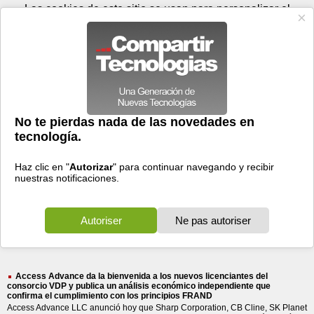
Viernes 07 de agosto - 21:33
Registrar
Conectar
Las cookies de este sitio se usan para personalizar el
contenido y los anuncios, para ofrecer funciones de medios
sociales y para analizar el tráfico. Además, compartimos
información sobre el uso que haga del sitio web con nuestros
partners de medios sociales, de publicidad y de análisis
web.
OK
Foros
Prensa
Videos
Tecnologias
>
Buscar
> bienvenida nuevos
bienvenida
nuevos
licenciantes
licenciantes
11 resultados
Ordenar por fecha
-
Ordenar por pertinencia
Todos
Prensa
(11)
(11)
Access Advance da la bienvenida a los nuevos licenciantes del
consorcio VDP y publica un análisis económico independiente que
confirma el cumplimiento con los principios FRAND
Access Advance LLC anunció hoy que Sharp Corporation, CB Cline, SK Planet