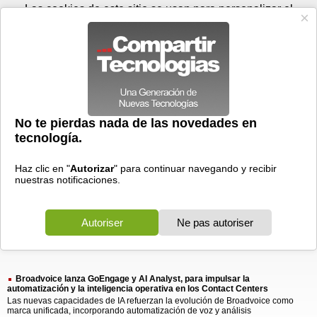
Viernes 07 de agosto - 22:16
Registrar
Conectar
Las cookies de este sitio se usan para personalizar el
contenido y los anuncios, para ofrecer funciones de medios
sociales y para analizar el tráfico. Además, compartimos
información sobre el uso que haga del sitio web con nuestros
partners de medios sociales, de publicidad y de análisis
web.
OK
Foros
Prensa
Videos
Tecnologias
>
Buscar
> broadvoice lanza goengage
broadvoice
lanza
goengage
1 resultado
Ordenar por fecha
-
Ordenar por pertinencia
Todos
Prensa
(1)
(1)
Broadvoice lanza GoEngage y AI Analyst, para impulsar la
automatización y la inteligencia operativa en los Contact Centers
Las nuevas capacidades de IA refuerzan la evolución de Broadvoice como
marca unificada, incorporando automatización de voz y análisis