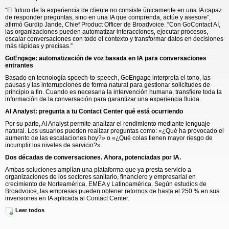
“El futuro de la experiencia de cliente no consiste únicamente en una IA capaz
de responder preguntas, sino en una IA que comprenda, actúe y asesore”,
afirmó Gurdip Jande, Chief Product Officer de Broadvoice. “Con GoContact AI,
las organizaciones pueden automatizar interacciones, ejecutar procesos,
escalar conversaciones con todo el contexto y transformar datos en decisiones
más rápidas y precisas.”
GoEngage: automatización de voz basada en IA para conversaciones
entrantes
Basado en tecnología speech-to-speech, GoEngage interpreta el tono, las
pausas y las interrupciones de forma natural para gestionar solicitudes de
principio a fin. Cuando es necesaria la intervención humana, transfiere toda la
información de la conversación para garantizar una experiencia fluida.
AI Analyst: pregunta a tu Contact Center qué está ocurriendo
Por su parte, AI Analyst permite analizar el rendimiento mediante lenguaje
natural. Los usuarios pueden realizar preguntas como: «¿Qué ha provocado el
aumento de las escalaciones hoy?» o «¿Qué colas tienen mayor riesgo de
incumplir los niveles de servicio?».
Dos décadas de conversaciones. Ahora, potenciadas por IA.
Ambas soluciones amplían una plataforma que ya presta servicio a
organizaciones de los sectores sanitario, financiero y empresarial en
crecimiento de Norteamérica, EMEA y Latinoamérica. Según estudios de
Broadvoice, las empresas pueden obtener retornos de hasta el 250 % en sus
inversiones en IA aplicada al Contact Center.
“Broadvoice nació con la convicción de que las conversaciones importan”,
Leer todos
afirmó Jim Murphy, CEO de Broadvoice. “Con GoEngage y AI Analyst,
ayudamos a las empresas a responder mejor a las necesidades de sus