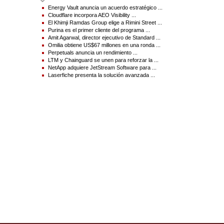
Energy Vault anuncia un acuerdo estratégico ...
Cloudflare incorpora AEO Visibility ...
El Khimji Ramdas Group elige a Rimini Street ...
Purina es el primer cliente del programa ...
Amit Agarwal, director ejecutivo de Standard ...
Omilia obtiene US$67 millones en una ronda ...
Perpetuals anuncia un rendimiento ...
LTM y Chainguard se unen para reforzar la ...
NetApp adquiere JetStream Software para ...
Laserfiche presenta la solución avanzada ...