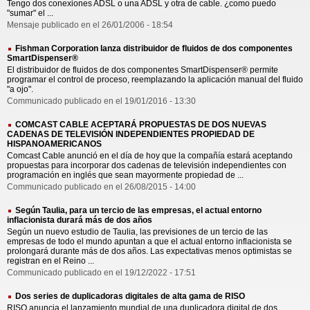
Tengo dos conexiones ADSL o una ADSL y otra de cable. ¿como puedo
"sumar" el ...
Mensaje publicado en el 26/01/2006 - 18:54
Fishman Corporation lanza distribuidor de fluidos de dos componentes
SmartDispenser®
El distribuidor de fluidos de dos componentes SmartDispenser® permite
programar el control de proceso, reemplazando la aplicación manual del fluido
"a ojo".
Communicado publicado en el 19/01/2016 - 13:30
COMCAST CABLE ACEPTARÁ PROPUESTAS DE DOS NUEVAS
CADENAS DE TELEVISIÓN INDEPENDIENTES PROPIEDAD DE
HISPANOAMERICANOS
Comcast Cable anunció en el día de hoy que la compañía estará aceptando
propuestas para incorporar dos cadenas de televisión independientes con
programación en inglés que sean mayormente propiedad de ...
Communicado publicado en el 26/08/2015 - 14:00
Según Taulia, para un tercio de las empresas, el actual entorno
inflacionista durará más de dos años
Según un nuevo estudio de Taulia, las previsiones de un tercio de las
empresas de todo el mundo apuntan a que el actual entorno inflacionista se
prolongará durante más de dos años. Las expectativas menos optimistas se
registran en el Reino ...
Communicado publicado en el 19/12/2022 - 17:51
Dos series de duplicadoras digitales de alta gama de RISO
RISO anuncia el lanzamiento mundial de una duplicadora digital de dos