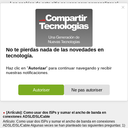
Viernes 07 de agosto - 22:11
Registrar
Conectar
Las cookies de este sitio se usan para personalizar el
contenido y los anuncios, para ofrecer funciones de medios
sociales y para analizar el tráfico. Además, compartimos
información sobre el uso que haga del sitio web con nuestros
partners de medios sociales, de publicidad y de análisis
web.
OK
Foros
Prensa
Videos
Tecnologias
>
Buscar
> dos
dos
32196 resultados
Ordenar por fecha
-
Ordenar por pertinencia
Todos
Prensa
Foros
Videos
(32196)
(5577)
(26181)
(438)
[Artículo]: Como usar dos ISPs y sumar el ancho de banda en
conexiones ADSL/DSL/Cable
Artículo: Como usar dos ISPs y sumar el ancho de banda en conexiones
ADSL/DSL/Cable Algunas veces se han planteado las siguientes preguntas: 1)