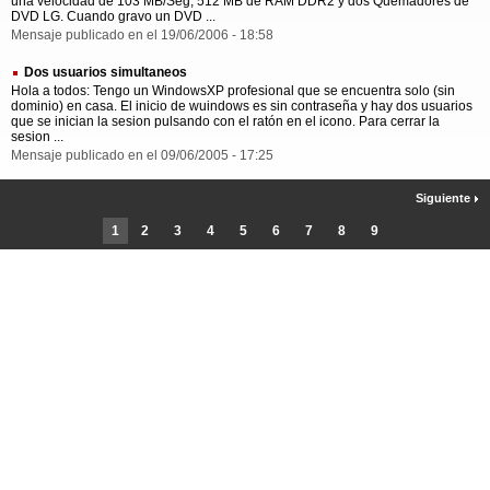
una velocidad de 103 MB/Seg, 512 MB de RAM DDR2 y dos Quemadores de
DVD LG. Cuando gravo un DVD ...
Mensaje publicado en el 19/06/2006 - 18:58
Dos usuarios simultaneos
Hola a todos: Tengo un WindowsXP profesional que se encuentra solo (sin
dominio) en casa. El inicio de wuindows es sin contraseña y hay dos usuarios
que se inician la sesion pulsando con el ratón en el icono. Para cerrar la
sesion ...
Mensaje publicado en el 09/06/2005 - 17:25
Siguiente
1
2
3
4
5
6
7
8
9