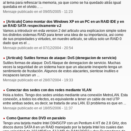
al tema para refrescar la memoria, ya que como se ha quedado atrás igual
quedaba en el olvido... ...
Mensaje publicado en el 09/05/2005 - 11:23
[Articulo] Como montar dos Windows XP en un PC en un RAID IDE y en
un RAID SATA respectivamente v.2
Vamos a introducir en esta version 2 del articulo una explicacion simple sobre
los distintos sistemas RAID para tener una idea de su importancia, asi como
de sus propiedades y virtudes, en nuestro articulo, se utilza solo un RAID 0
dado que es el ...
Mensaje publicado en el 07/12/2004 - 20:54
[Articulo]: Sutiles formas de ataque: DoS (denegacion de servicio)
Sutiles formas de ataque: DoS Ataque de denegacion de servicio. Muchas
veces la seguridad de un sistema hace que un atacante inexperto tenga un
sentimiento de frustación. Algunos de estos atacantes, sientose inutiles e
incapaces lanzan un ...
Mensaje publicado en el 28/07/2004 - 19:33
Conectar dos sedes con dos redes mediante VLAN
Hola a todos. Tengo dos sedes unidas mediante una conexión MetroLAN. Esta
conexión, a todos los efectos, es equivalente a tener un cable de red UTP
entre ambas sedes, es decir, se trataría de una LAN. El problema es que en ...
Mensaje publicado en el 18/05/2006 - 11:37
Como Quemar dos DVD en paralelo
Tengo una tarjeta madre Intel D945GTP con un Pentium 4 HT de 2.8 GHz, dos
discos duros SATA II en un RAID manejado por la tarjeta Intel los cuales dan