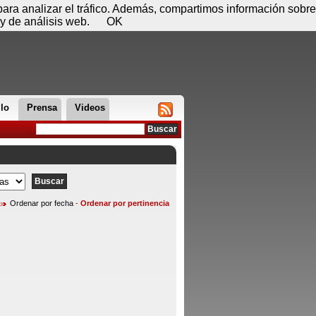
 06 de agosto - 23:52
Registrar
Conectar
 para analizar el tráfico. Además, compartimos información sobre
y de análisis web.
OK
llo
Prensa
Videos
Ordenar por fecha
-
Ordenar por pertinencia