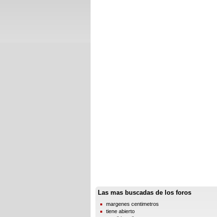
Las mas buscadas de los foros
margenes centimetros
tiene abierto