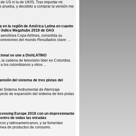
e US ni la de UK!!!). Tras importar mi
e prueba, y decidido a comprar la versión me
ia en la región de América Latina en cuanto
el índice Megahubs 2018 de OAG
aerolínea Copa Airlines, consolida su
conexiones del mundo Resultados clave: ...
cional se une a DishLATINO
 la cadena de televisión líder en Colombia.
 los colombianos y otros ...
ansión del sistema de tres pistas del
l Sistema Instrumental de Aterrizaje
yecto de expansión del sistema de tres pistas
icensing Europe 2018 con un impresionante
centro de todas las miradas
icos y latinoamericanos, y se fomentan
línea de productos de consumo..