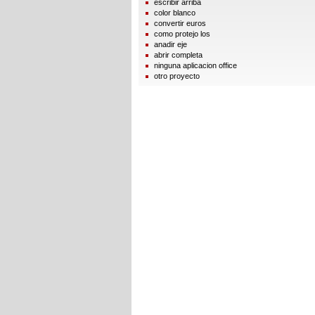
escribir arriba
color blanco
convertir euros
como protejo los
anadir eje
abrir completa
ninguna aplicacion office
otro proyecto