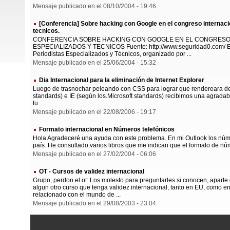
Mensaje publicado en el 08/10/2004 - 19:46
[Conferencia] Sobre hacking con Google en el congreso internaci
tecnicos.
CONFERENCIA SOBRE HACKING CON GOOGLE EN EL CONGRESO 
ESPECIALIZADOS Y TECNICOS Fuente: http://www.seguridad0.com/ En 
Periodistas Especializados y Técnicos, organizado por ...
Mensaje publicado en el 25/06/2004 - 15:32
Dia Internacional para la eliminación de Internet Explorer
Luego de trasnochar peleando con CSS para lograr que rendereara de
standards) e IE (según los.Microsoft standards) recibimos una agradable
tu ...
Mensaje publicado en el 22/08/2006 - 19:17
Formato internacional en Números telefónicos
Hola Agradeceré una ayuda con este problema. En mi Outlook los núme
país. He consultado varios libros que me indican que el formato de núm
Mensaje publicado en el 27/02/2004 - 06:06
OT - Cursos de validez internacional
Grupo, perdon el ot: Los molesto para preguntarles si conocen, aparte d
algun otro curso que tenga validez internacional, tanto en EU, como
relacionado con el mundo de ...
Mensaje publicado en el 29/08/2003 - 23:04