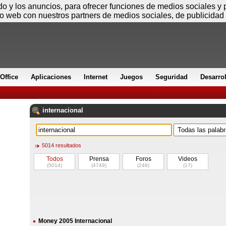
Jueves
ido y los anuncios, para ofrecer funciones de medios sociales y
io web con nuestros partners de medios sociales, de publicidad 
Office
Aplicaciones
Internet
Juegos
Seguridad
Desarro
internacional
5014 resultados
Todos
Prensa
Foros
Videos
(5014)
(4749)
(248)
(17)
Money 2005 Internacional