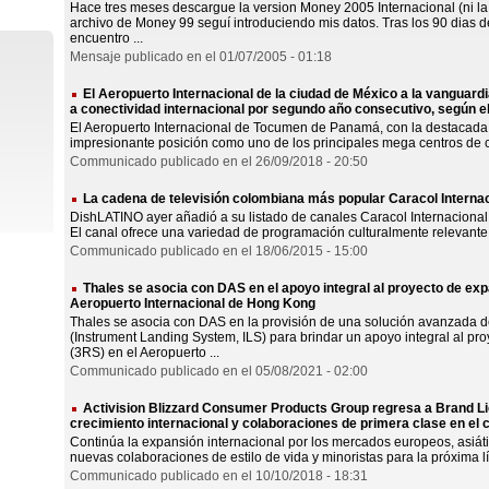
Hace tres meses descargue la version Money 2005 Internacional (ni la d
archivo de Money 99 seguí introduciendo mis datos. Tras los 90 dias d
encuentro ...
Mensaje publicado en el 01/07/2005 - 01:18
El Aeropuerto Internacional de la ciudad de México a la vanguard
a conectividad internacional por segundo año consecutivo, según 
El Aeropuerto Internacional de Tocumen de Panamá, con la destacada 
impresionante posición como uno de los principales mega centros de 
Communicado publicado en el 26/09/2018 - 20:50
La cadena de televisión colombiana más popular Caracol Interna
DishLATINO ayer añadió a su listado de canales Caracol Internacional,
El canal ofrece una variedad de programación culturalmente relevante a
Communicado publicado en el 18/06/2015 - 15:00
Thales se asocia con DAS en el apoyo integral al proyecto de exp
Aeropuerto Internacional de Hong Kong
Thales se asocia con DAS en la provisión de una solución avanzada de
(Instrument Landing System, ILS) para brindar un apoyo integral al pro
(3RS) en el Aeropuerto ...
Communicado publicado en el 05/08/2021 - 02:00
Activision Blizzard Consumer Products Group regresa a Brand L
crecimiento internacional y colaboraciones de primera clase en el 
Continúa la expansión internacional por los mercados europeos, asiát
nuevas colaboraciones de estilo de vida y minoristas para la próxima 
Communicado publicado en el 10/10/2018 - 18:31