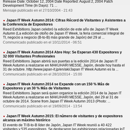
Release Date: October 12, 2004 Date Reported: August 2, 2004 Patch
Development Time (In Days): 71 ...
Mensaje publicado en el 27/10/2004 - 21:43
Japan IT Week Autumn 2014: Cifras Récord de Visitantes y Asistentes a
la Conferencia de Expositores
Reed Exhibitions Japan celebró la edición de este año de Japan IT Week
Autumn (La edición de otoño de Japan IT Week, la feria comercial integral de
TI, negocio a negocio (B-to-B) más grande de Japón) del 29 al ...
Communicado publicado en el 10/11/2014 - 06:51
Japan IT Week Autumn 2014 Abre Hoy: Se Esperan 430 Expositores y
32 000 Visitantes Profesionales
Reed Exhibitions Japan abrirá sus puertas a la edición 2014 de Japan IT
Week Autumn a realizarse en MAKUHARI MESSE, Japón, desde hoy hasta el
31 de octubre. http://www.japan-it.jp/en/aki/Japan IT Week Autumn es la ...
Communicado publicado en el 28/10/2014 - 15:00
Japan IT Week Autumn 2014 se Expande con un 150 % Más de
Expositores y un 30 % Más de Visitantes
Reed Exhibitions Japan será quien organice la edición 2014 de la Japan IT
Week Autumn a realizarse en MAKUHARI MESSE, Japón, del 29 al 31 de
octubre de 2014. Scene from Japan IT Week Autumn 2013 (Photo: ...
Communicado publicado en el 19/09/2014 - 13:54
Japan IT Week Autumn 2015: El número de visitantes y de expositores
alcanza un máximo histórico
El evento de TI B-to-B líder de Japón, Japan IT Week reunió a 40 422
visitantes y 535 expositores. Se destacaron las exhibiciones relacionadas IoT