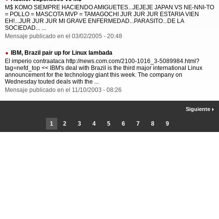
M$ KOMO SIEMPRE HACIENDO AMIGUETES...JEJEJE JAPAN VS NE-NNI-TO
= POLLO = MASCOTA MVP = TAMAGOCHI JUR JUR JUR ESTARIA VIEN
EH!...JUR JUR JUR MI GRAVE ENFERMEDAD...PARASITO...DE LA
SOCIEDAD... ...
Mensaje publicado en el 03/02/2005 - 20:48
IBM, Brazil pair up for Linux lambada
El imperio contraataca http://news.com.com/2100-1016_3-5089984.html?
tag=nefd_top << IBM's deal with Brazil is the third major international Linux
announcement for the technology giant this week. The company on
Wednesday touted deals with the ...
Mensaje publicado en el 11/10/2003 - 08:26
Siguiente
1
2
3
4
5
6
7
8
9