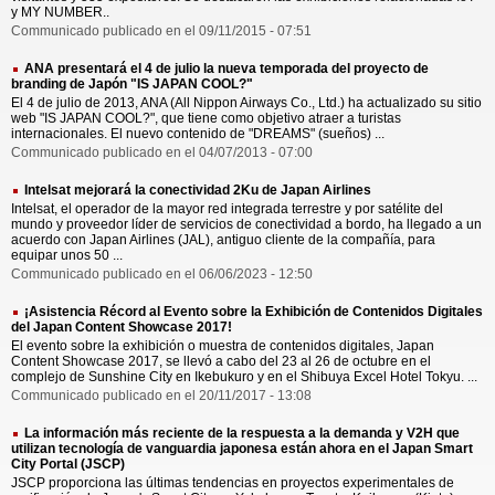
y MY NUMBER..
Communicado publicado en el 09/11/2015 - 07:51
ANA presentará el 4 de julio la nueva temporada del proyecto de
branding de Japón "IS JAPAN COOL?"
El 4 de julio de 2013, ANA (All Nippon Airways Co., Ltd.) ha actualizado su sitio
web "IS JAPAN COOL?", que tiene como objetivo atraer a turistas
internacionales. El nuevo contenido de "DREAMS" (sueños) ...
Communicado publicado en el 04/07/2013 - 07:00
Intelsat mejorará la conectividad 2Ku de Japan Airlines
Intelsat, el operador de la mayor red integrada terrestre y por satélite del
mundo y proveedor líder de servicios de conectividad a bordo, ha llegado a un
acuerdo con Japan Airlines (JAL), antiguo cliente de la compañía, para
equipar unos 50 ...
Communicado publicado en el 06/06/2023 - 12:50
¡Asistencia Récord al Evento sobre la Exhibición de Contenidos Digitales
del Japan Content Showcase 2017!
El evento sobre la exhibición o muestra de contenidos digitales, Japan
Content Showcase 2017, se llevó a cabo del 23 al 26 de octubre en el
complejo de Sunshine City en Ikebukuro y en el Shibuya Excel Hotel Tokyu. ...
Communicado publicado en el 20/11/2017 - 13:08
La información más reciente de la respuesta a la demanda y V2H que
utilizan tecnología de vanguardia japonesa están ahora en el Japan Smart
City Portal (JSCP)
JSCP proporciona las últimas tendencias en proyectos experimentales de