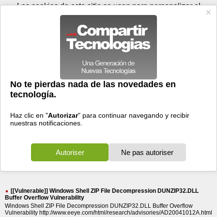
Lunes 10 de agosto - 11:46
Registrar
Conectar
Las cookies de este sitio se usan para personalizar el
contenido y los anuncios, para ofrecer funciones de medios
sociales y para analizar el tráfico. Además, compartimos
información sobre el uso que haga del sitio web con nuestros
partners de medios sociales, de publicidad y de análisis
web.
OK
Foros
Prensa
Videos
Tecnologias
>
Buscar
> japan
japan
277 resultados
Ordenar por fecha
-
Ordenar por pertinencia
Todos
Prensa
Foros
Videos
(277)
(270)
(6)
(1)
[[Vulnerable]] Windows Shell ZIP File Decompression DUNZIP32.DLL
Buffer Overflow Vulnerability
Windows Shell ZIP File Decompression DUNZIP32.DLL Buffer Overflow
Vulnerability http://www.eeye.com/html/research/advisories/AD20041012A.html