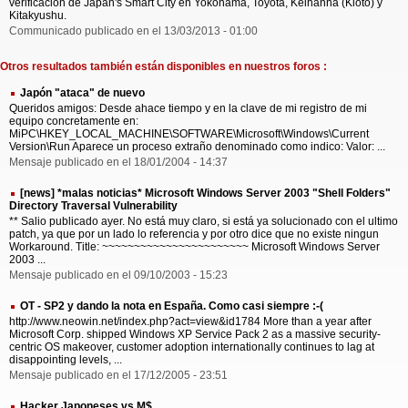
verificación de Japan's Smart City en Yokohama, Toyota, Keihanna (Kioto) y
Kitakyushu.
Communicado publicado en el 13/03/2013 - 01:00
Otros resultados también están disponibles en nuestros foros :
Japón "ataca" de nuevo
Queridos amigos: Desde ahace tiempo y en la clave de mi registro de mi
equipo concretamente en:
MiPC\HKEY_LOCAL_MACHINE\SOFTWARE\Microsoft\Windows\Current
Version\Run Aparece un proceso extraño denominado como indico: Valor: ...
Mensaje publicado en el 18/01/2004 - 14:37
[news] *malas noticias* Microsoft Windows Server 2003 "Shell Folders"
Directory Traversal Vulnerability
** Salio publicado ayer. No está muy claro, si está ya solucionado con el ultimo
patch, ya que por un lado lo referencia y por otro dice que no existe ningun
Workaround. Title: ~~~~~~~~~~~~~~~~~~~~~~~ Microsoft Windows Server
2003 ...
Mensaje publicado en el 09/10/2003 - 15:23
OT - SP2 y dando la nota en España. Como casi siempre :-(
http://www.neowin.net/index.php?act=view&id1784 More than a year after
Microsoft Corp. shipped Windows XP Service Pack 2 as a massive security-
centric OS makeover, customer adoption internationally continues to lag at
disappointing levels, ...
Mensaje publicado en el 17/12/2005 - 23:51
Hacker Japoneses vs M$