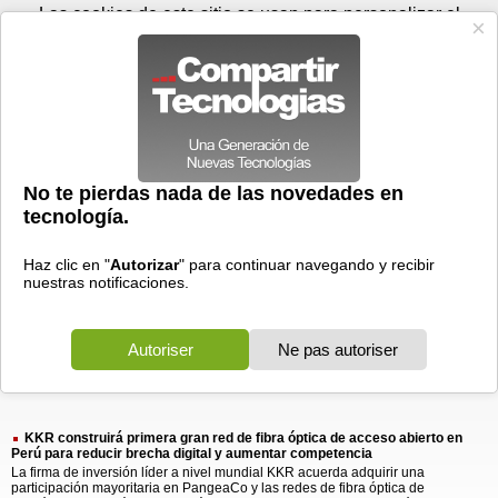
Lunes 10 de agosto - 09:37
Registrar
Conectar
Las cookies de este sitio se usan para personalizar el
contenido y los anuncios, para ofrecer funciones de medios
sociales y para analizar el tráfico. Además, compartimos
información sobre el uso que haga del sitio web con nuestros
partners de medios sociales, de publicidad y de análisis
web.
OK
Foros
Prensa
Videos
Tecnologias
>
Buscar
> kkr construira primera
kkr
construira
primera
1 resultado
Ordenar por fecha
-
Ordenar por pertinencia
Todos
Prensa
(1)
(1)
KKR construirá primera gran red de fibra óptica de acceso abierto en
Perú para reducir brecha digital y aumentar competencia
La firma de inversión líder a nivel mundial KKR acuerda adquirir una
participación mayoritaria en PangeaCo y las redes de fibra óptica de