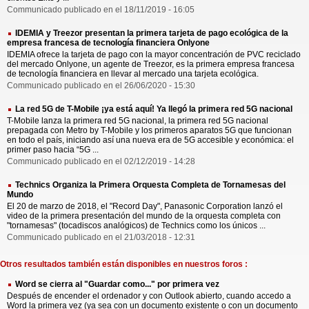
Communicado publicado en el 18/11/2019 - 16:05
IDEMIA y Treezor presentan la primera tarjeta de pago ecológica de la
empresa francesa de tecnología financiera Onlyone
IDEMIA ofrece la tarjeta de pago con la mayor concentración de PVC reciclado
del mercado Onlyone, un agente de Treezor, es la primera empresa francesa
de tecnología financiera en llevar al mercado una tarjeta ecológica.
Communicado publicado en el 26/06/2020 - 15:30
La red 5G de T-Mobile ¡ya está aquí! Ya llegó la primera red 5G nacional
T-Mobile lanza la primera red 5G nacional, la primera red 5G nacional
prepagada con Metro by T-Mobile y los primeros aparatos 5G que funcionan
en todo el país, iniciando así una nueva era de 5G accesible y económica: el
primer paso hacia “5G ...
Communicado publicado en el 02/12/2019 - 14:28
Technics Organiza la Primera Orquesta Completa de Tornamesas del
Mundo
El 20 de marzo de 2018, el "Record Day", Panasonic Corporation lanzó el
video de la primera presentación del mundo de la orquesta completa con
"tornamesas" (tocadiscos analógicos) de Technics como los únicos ...
Communicado publicado en el 21/03/2018 - 12:31
Otros resultados también están disponibles en nuestros foros :
Word se cierra al "Guardar como..." por primera vez
Después de encender el ordenador y con Outlook abierto, cuando accedo a
Word la primera vez (ya sea con un documento existente o con un documento