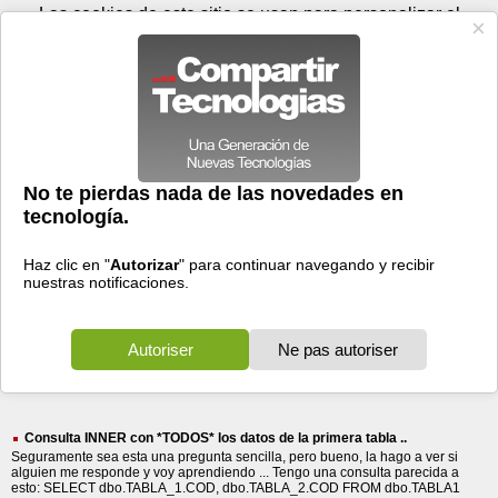
Viernes 07 de agosto - 06:37
Registrar
Conectar
Las cookies de este sitio se usan para personalizar el
contenido y los anuncios, para ofrecer funciones de medios
sociales y para analizar el tráfico. Además, compartimos
información sobre el uso que haga del sitio web con nuestros
partners de medios sociales, de publicidad y de análisis
web.
OK
Foros
Prensa
Videos
Tecnologias
>
Buscar
> primera
primera
12268 resultados
Ordenar por fecha
-
Ordenar por pertinencia
Todos
Prensa
Foros
Videos
(12268)
(5725)
(6486)
(57)
Consulta INNER con *TODOS* los datos de la primera tabla ..
Seguramente sea esta una pregunta sencilla, pero bueno, la hago a ver si
alguien me responde y voy aprendiendo ... Tengo una consulta parecida a
esto: SELECT dbo.TABLA_1.COD, dbo.TABLA_2.COD FROM dbo.TABLA1