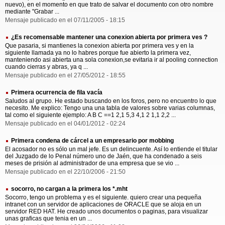
nuevo), en el momento en que trato de salvar el documento con otro nombre
mediante "Grabar ...
Mensaje publicado en el 07/11/2005 - 18:15
¿Es recomensable mantener una conexion abierta por primera ves ?
Que pasaria, si mantienes la conexion abierta por primera ves y en la
siguiente llamada ya no lo habres porque fue abierto la primera vez,
manteniendo asi abierta una sola conexion,se evitaria ir al pooling connection
cuando cierras y abras, ya q ...
Mensaje publicado en el 27/05/2012 - 18:55
Primera ocurrencia de fila vacía
Saludos al grupo. He estado buscando en los foros, pero no encuentro lo que
necesito. Me explico: Tengo una una tabla de valores sobre varias columnas,
tal como el siguiente ejemplo: A B C ==1 2,1 5,3 4,1 2 1,1 2,2 ...
Mensaje publicado en el 04/01/2012 - 02:24
Primera condena de cárcel a un empresario por mobbing
El acosador no es sólo un mal jefe. Es un delincuente. Así lo entiende el titular
del Juzgado de lo Penal número uno de Jaén, que ha condenado a seis
meses de prisión al administrador de una empresa que se vio ...
Mensaje publicado en el 22/10/2006 - 21:50
socorro, no cargan a la primera los *.mht
Socorro, tengo un problema y es el siguiente. quiero crear una pequeña
intranet con un servidor de aplicaciones de ORACLE que se aloja en un
servidor RED HAT. He creado unos documentos o paginas, para visualizar
unas graficas que tenia en un ...