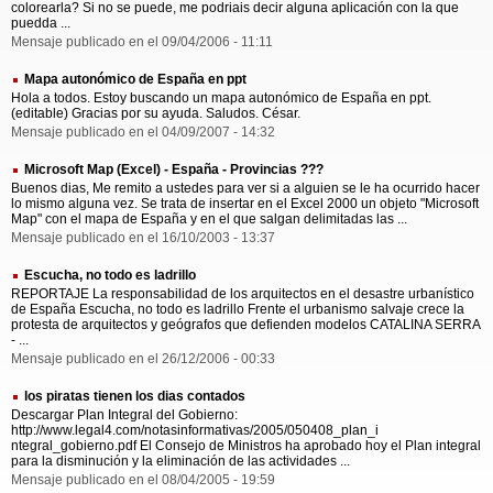
colorearla? Si no se puede, me podriais decir alguna aplicación con la que
puedda ...
Mensaje publicado en el 09/04/2006 - 11:11
Mapa autonómico de España en ppt
Hola a todos. Estoy buscando un mapa autonómico de España en ppt.
(editable) Gracias por su ayuda. Saludos. César.
Mensaje publicado en el 04/09/2007 - 14:32
Microsoft Map (Excel) - España - Provincias ???
Buenos dias, Me remito a ustedes para ver si a alguien se le ha ocurrido hacer
lo mismo alguna vez. Se trata de insertar en el Excel 2000 un objeto "Microsoft
Map" con el mapa de España y en el que salgan delimitadas las ...
Mensaje publicado en el 16/10/2003 - 13:37
Escucha, no todo es ladrillo
REPORTAJE La responsabilidad de los arquitectos en el desastre urbanístico
de España Escucha, no todo es ladrillo Frente el urbanismo salvaje crece la
protesta de arquitectos y geógrafos que defienden modelos CATALINA SERRA
- ...
Mensaje publicado en el 26/12/2006 - 00:33
los piratas tienen los dias contados
Descargar Plan Integral del Gobierno:
http://www.legal4.com/notasinformativas/2005/050408_plan_i
ntegral_gobierno.pdf El Consejo de Ministros ha aprobado hoy el Plan integral
para la disminución y la eliminación de las actividades ...
Mensaje publicado en el 08/04/2005 - 19:59