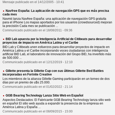
Mensaje publicado en el 14/12/2005 - 10:41
Navfree España: La aplicación de navegación GPS que es más precisa
cada mes
Navmii lanza Navfree España: una aplicación de navegación GPS gratuita
para el iPhone Los mapas aportados por los usuarios (crowdsourced) mejoran
la precisión Cada mes se publicación ...
Communicado publicado en el 18/08/2011 - 09:36
BID Lab apuesta por la Inteligencia Artificial de Citibeats para desarrollar
proyectos de impacto en América Latina y el Caribe
BID Lab y Citibeats unen esfuerzos para desarrollar proyectos de impacto en
América Latina y el Caribe incorporando voces ciudadanas con inteligencia
artificial BID Lab, el laboratorio de innovación del Grupo BID, ha invertido más
de 500.000 ...
Communicado publicado en el 12/12/2019 - 12:10
Gillette presenta la Gillette Cup con sus últimas Gillette Bed Battles
incorporadas en Fortnite Creative
Los miembros de la alianza Gillette Gaming participarán en un torneo de dos
días por un premio de u$s 25.000.
Communicado publicado en el 01/02/2022 - 21:14
GGB Bearing Technology Lanza Sitio Web en Español
Aspectos Destacados: El Fabricante GGB Bearing Technology lanza sitio web
en español El sitio web ayuda a expandir la presencia de la empresa en
América Latina y España ...
Communicado publicado en el 08/09/2015 - 15:00