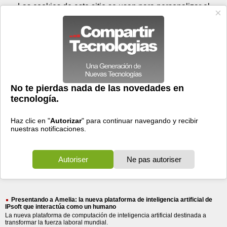
Sábado 08 de agosto - 06:59
Registrar
Conectar
Las cookies de este sitio se usan para personalizar el
contenido y los anuncios, para ofrecer funciones de medios
sociales y para analizar el tráfico. Además, compartimos
información sobre el uso que haga del sitio web con nuestros
partners de medios sociales, de publicidad y de análisis
web.
OK
Foros
Prensa
Videos
Tecnologias
>
Buscar
> nueva plataforma
nueva
plataforma
inteligencia
inteligencia
1150 resultados
Ordenar por fecha
-
Ordenar por pertinencia
Todos
Prensa
(1150)
(1150)
Presentando a Amelia: la nueva plataforma de inteligencia artificial de
IPsoft que interactúa como un humano
La nueva plataforma de computación de inteligencia artificial destinada a
transformar la fuerza laboral mundial.