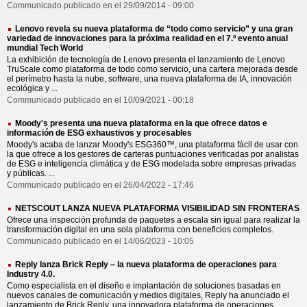
Communicado publicado en el 29/09/2014 - 09:00
Lenovo revela su nueva plataforma de “todo como servicio” y una gran
variedad de innovaciones para la próxima realidad en el 7.º evento anual
mundial Tech World
La exhibición de tecnología de Lenovo presenta el lanzamiento de Lenovo
TruScale como plataforma de todo como servicio, una cartera mejorada desde
el perímetro hasta la nube, software, una nueva plataforma de IA, innovación
ecológica y ...
Communicado publicado en el 10/09/2021 - 00:18
Moody's presenta una nueva plataforma en la que ofrece datos e
información de ESG exhaustivos y procesables
Moody's acaba de lanzar Moody's ESG360™, una plataforma fácil de usar con
la que ofrece a los gestores de carteras puntuaciones verificadas por analistas
de ESG e inteligencia climática y de ESG modelada sobre empresas privadas
y públicas. ...
Communicado publicado en el 26/04/2022 - 17:46
NETSCOUT LANZA NUEVA PLATAFORMA VISIBILIDAD SIN FRONTERAS
Ofrece una inspección profunda de paquetes a escala sin igual para realizar la
transformación digital en una sola plataforma con beneficios completos.
Communicado publicado en el 14/06/2023 - 10:05
Reply lanza Brick Reply – la nueva plataforma de operaciones para
Industry 4.0.
Como especialista en el diseño e implantación de soluciones basadas en
nuevos canales de comunicación y medios digitales, Reply ha anunciado el
lanzamiento de Brick Reply, una innovadora plataforma de operaciones ...