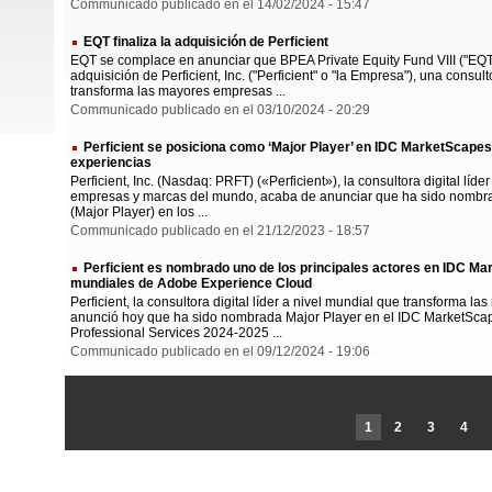
Communicado publicado en el 14/02/2024 - 15:47
EQT finaliza la adquisición de Perficient
EQT se complace en anunciar que BPEA Private Equity Fund VIII ("EQT 
adquisición de Perficient, Inc. ("Perficient" o "la Empresa"), una consult
transforma las mayores empresas ...
Communicado publicado en el 03/10/2024 - 20:29
Perficient se posiciona como ‘Major Player’ en IDC MarketScapes
experiencias
Perficient, Inc. (Nasdaq: PRFT) («Perficient»), la consultora digital líd
empresas y marcas del mundo, acaba de anunciar que ha sido nombra
(Major Player) en los ...
Communicado publicado en el 21/12/2023 - 18:57
Perficient es nombrado uno de los principales actores en IDC Ma
mundiales de Adobe Experience Cloud
Perficient, la consultora digital líder a nivel mundial que transforma
anunció hoy que ha sido nombrada Major Player en el IDC MarketSc
Professional Services 2024-2025 ...
Communicado publicado en el 09/12/2024 - 19:06
1
2
3
4