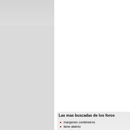
Las mas buscadas de los foros
margenes centimetros
tiene abierto