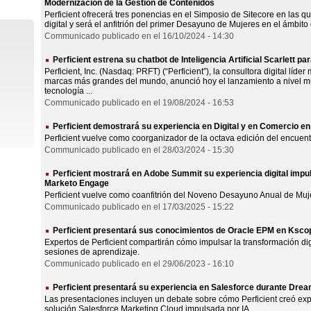
Modernización de la Gestión de Contenidos
Perficient ofrecerá tres ponencias en el Simposio de Sitecore en las q
digital y será el anfitrión del primer Desayuno de Mujeres en el ámbito 
Communicado publicado en el 16/10/2024 - 14:30
Perficient estrena su chatbot de Inteligencia Artificial Scarlett pa
Perficient, Inc. (Nasdaq: PRFT) (“Perficient”), la consultora digital líd
marcas más grandes del mundo, anunció hoy el lanzamiento a nivel mun
tecnología ...
Communicado publicado en el 19/08/2024 - 16:53
Perficient demostrará su experiencia en Digital y en Comercio e
Perficient vuelve como coorganizador de la octava edición del encuent
Communicado publicado en el 28/03/2024 - 15:30
Perficient mostrará en Adobe Summit su experiencia digital impul
Marketo Engage
Perficient vuelve como coanfitrión del Noveno Desayuno Anual de Mujer
Communicado publicado en el 17/03/2025 - 15:22
Perficient presentará sus conocimientos de Oracle EPM en Ksc
Expertos de Perficient compartirán cómo impulsar la transformación di
sesiones de aprendizaje.
Communicado publicado en el 29/06/2023 - 16:10
Perficient presentará su experiencia en Salesforce durante Dre
Las presentaciones incluyen un debate sobre cómo Perficient creó exp
solución Salesforce Marketing Cloud impulsada por IA.