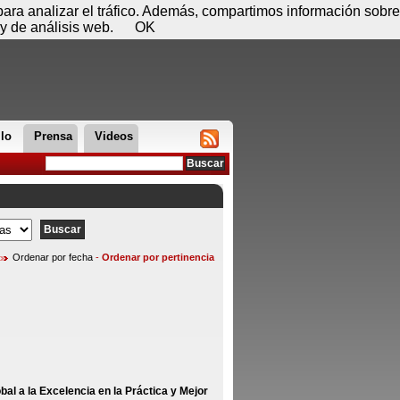
 07 de agosto - 11:39
Registrar
Conectar
 para analizar el tráfico. Además, compartimos información sobre
y de análisis web.
OK
llo
Prensa
Videos
Ordenar por fecha
-
Ordenar por pertinencia
bal a la Excelencia en la Práctica y Mejor