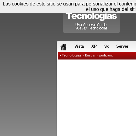
Las cookies de este sitio se usan para personalizar el conten
el uso que haga del sit
RSS & JS
Vista
XP
9x
Server
Tecnologias
>
Buscar
> perficient