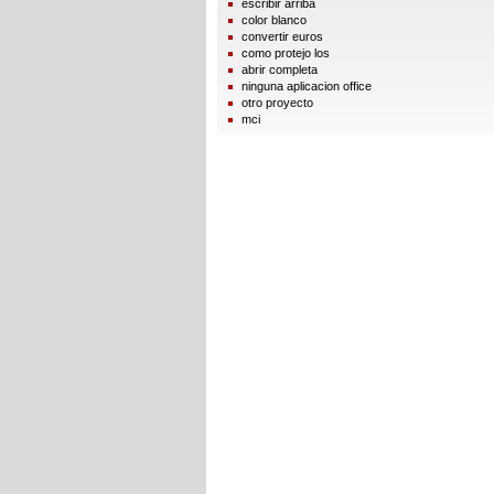
escribir arriba
color blanco
convertir euros
como protejo los
abrir completa
ninguna aplicacion office
otro proyecto
mci