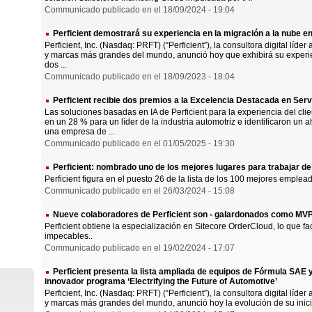
Communicado publicado en el 18/09/2024 - 19:04
Perficient demostrará su experiencia en la migración a la nube 
Perficient, Inc. (Nasdaq: PRFT) (“Perficient”), la consultora digital líd
y marcas más grandes del mundo, anunció hoy que exhibirá su experi
dos ...
Communicado publicado en el 18/09/2023 - 18:04
Perficient recibie dos premios a la Excelencia Destacada en Servi
Las soluciones basadas en IA de Perficient para la experiencia del cli
en un 28 % para un líder de la industria automotriz e identificaron un
una empresa de ...
Communicado publicado en el 01/05/2025 - 19:30
Perficient: nombrado uno de los mejores lugares para trabajar d
Perficient figura en el puesto 26 de la lista de los 100 mejores emple
Communicado publicado en el 26/03/2024 - 15:08
Nueve colaboradores de Perficient son - galardonados como MVP
Perficient obtiene la especialización en Sitecore OrderCloud, lo que fac
impecables..
Communicado publicado en el 19/02/2024 - 17:07
Perficient presenta la lista ampliada de equipos de Fórmula SAE 
innovador programa ‘Electrifying the Future of Automotive’
Perficient, Inc. (Nasdaq: PRFT) (“Perficient”), la consultora digital líd
y marcas más grandes del mundo, anunció hoy la evolución de su iniciativ