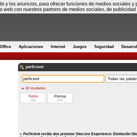
Viernes
ido y los anuncios, para ofrecer funciones de medios sociales y
io web con nuestros partners de medios sociales, de publicidad 
Office
Aplicaciones
Internet
Juegos
Seguridad
Desarro
perficient
48 resultados
Todos
Prensa
(48)
(48)
Perficient recibe dos premios Sitecore Experience: Distinción Glo