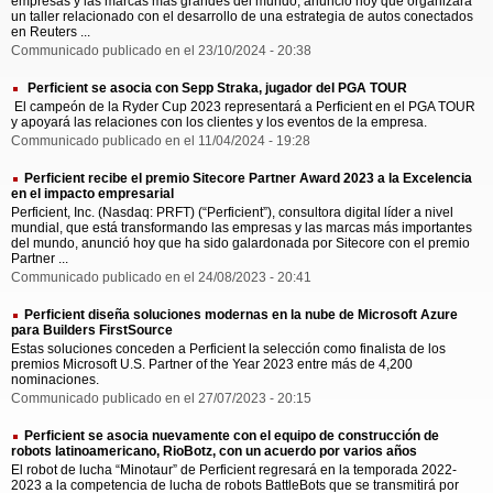
empresas y las marcas más grandes del mundo, anunció hoy que organizará
un taller relacionado con el desarrollo de una estrategia de autos conectados
en Reuters ...
Communicado publicado en el 23/10/2024 - 20:38
Perficient se asocia con Sepp Straka, jugador del PGA TOUR
El campeón de la Ryder Cup 2023 representará a Perficient en el PGA TOUR
y apoyará las relaciones con los clientes y los eventos de la empresa.
Communicado publicado en el 11/04/2024 - 19:28
Perficient recibe el premio Sitecore Partner Award 2023 a la Excelencia
en el impacto empresarial
Perficient, Inc. (Nasdaq: PRFT) (“Perficient”), consultora digital líder a nivel
mundial, que está transformando las empresas y las marcas más importantes
del mundo, anunció hoy que ha sido galardonada por Sitecore con el premio
Partner ...
Communicado publicado en el 24/08/2023 - 20:41
Perficient diseña soluciones modernas en la nube de Microsoft Azure
para Builders FirstSource
Estas soluciones conceden a Perficient la selección como finalista de los
premios Microsoft U.S. Partner of the Year 2023 entre más de 4,200
nominaciones.
Communicado publicado en el 27/07/2023 - 20:15
Perficient se asocia nuevamente con el equipo de construcción de
robots latinoamericano, RioBotz, con un acuerdo por varios años
El robot de lucha “Minotaur” de Perficient regresará en la temporada 2022-
2023 a la competencia de lucha de robots BattleBots que se transmitirá por