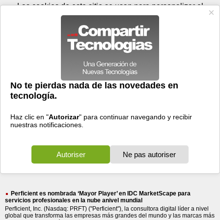
Sábado 08 de agosto - 21:44
Registrar
Conectar
Las cookies de este sitio se usan para personalizar el
contenido y los anuncios, para ofrecer funciones de medios
sociales y para analizar el tráfico. Además, compartimos
información sobre el uso que haga del sitio web con nuestros
partners de medios sociales, de publicidad y de análisis
web.
OK
Foros
Prensa
Videos
Tecnologias
>
Buscar
> perficient
perficient
48 resultados
Ordenar por fecha
-
Ordenar por pertinencia
Todos
Prensa
(48)
(48)
Perficient es nombrada ‘Mayor Player’ en IDC MarketScape para
servicios profesionales en la nube anivel mundial
Perficient, Inc. (Nasdaq: PRFT) ("Perficient"), la consultora digital líder a nivel
global que transforma las empresas más grandes del mundo y las marcas más