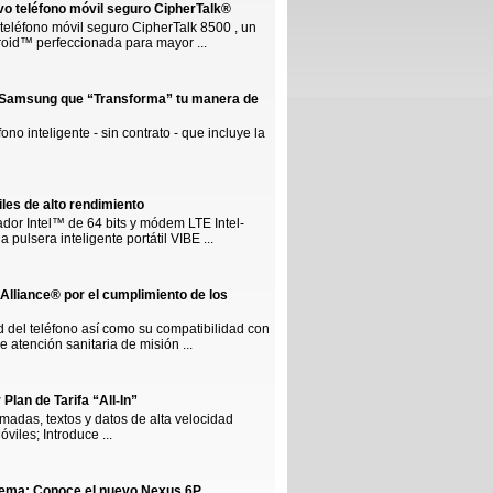
vo teléfono móvil seguro CipherTalk®
eléfono móvil seguro CipherTalk 8500 , un
roid™ perfeccionada para mayor ...
de Samsung que “Transforma” tu manera de
o inteligente - sin contrato - que incluye la
les de alto rendimiento
sador Intel™ de 64 bits y módem LTE Intel-
pulsera inteligente portátil VIBE ...
 Alliance® por el cumplimiento de los
ad del teléfono así como su compatibilidad con
 atención sanitaria de misión ...
Plan de Tarifa “All-In”
lamadas, textos y datos de alta velocidad
viles; Introduce ...
prema: Conoce el nuevo Nexus 6P