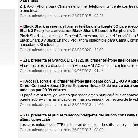
2 en China
ZTE Axon Phone para China es el primer teléfono inteligente con tres o
biométrica.
Communicado publicado en el 22/07/2015 - 03:26
Black Shark presenta el primer teléfono inteligente 5G para jueg
Shark 3 Pro, y los auriculares Black Shark Bluetooth Earphones 2
Black Shark se asocia con Tencent Games para lanzar el 1er teléfono 
Black Shark 3 y Black Shark 3 Pro, ahora disponible para China Contin
auriculares Bluetooth ...
Communicado publicado en el 03/03/2020 - 22:09
ZTE presenta el Grand X LTE (T82), su primer teléfono inteligente
El producto estará disponible en Europa y APAC en el tercer trimestre 
Communicado publicado en el 19/06/2012 - 01:44
Kyocera Torque, el primer teléfono inteligente con LTE 4G y Androi
Direct Connect y Smart Sonic Receiver, llega el 8 de marzo para so
todo tipo por 99,99 dólares
El papá aventurero y divertido que todos aman publicará sus andanza
puede sobrevivir a las situaciones más extremas y los riesgos de la vid
Communicado publicado en el 22/02/2013 - 14:00
ZTE presenta el primer teléfono inteligente del mundo con Dolby 
última generación
Los consumidores de ZTE disfrutarán de un sonido sofisticado y dinámi
Communicado publicado en el 26/02/2013 - 08:00