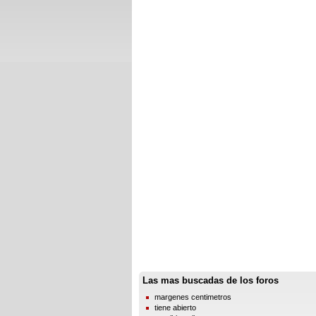
Las mas buscadas de los foros
margenes centimetros
tiene abierto