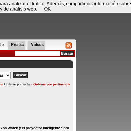
 06 de agosto - 23:52
Registrar
Conectar
 para analizar el tráfico. Además, compartimos información sobre
y de análisis web.
OK
llo
Prensa
Videos
Ordenar por fecha
-
Ordenar por pertinencia
 Axon Watch y el proyector inteligente Spro