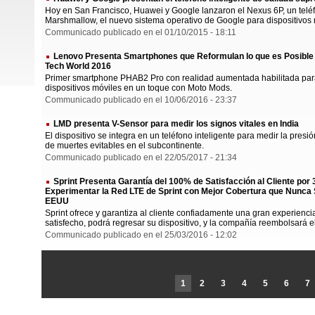
Hoy en San Francisco, Huawei y Google lanzaron el Nexus 6P, un teléf
Marshmallow, el nuevo sistema operativo de Google para dispositivos m
Communicado publicado en el 01/10/2015 - 18:11
Lenovo Presenta Smartphones que Reformulan lo que es Posible 
Tech World 2016
Primer smartphone PHAB2 Pro con realidad aumentada habilitada para
dispositivos móviles en un toque con Moto Mods.
Communicado publicado en el 10/06/2016 - 23:37
LMD presenta V-Sensor para medir los signos vitales en India
El dispositivo se integra en un teléfono inteligente para medir la presió
de muertes evitables en el subcontinente.
Communicado publicado en el 22/05/2017 - 21:34
Sprint Presenta Garantía del 100% de Satisfacción al Cliente por
Experimentar la Red LTE de Sprint con Mejor Cobertura que Nunca S
EEUU
Sprint ofrece y garantiza al cliente confiadamente una gran experienc
satisfecho, podrá regresar su dispositivo, y la compañía reembolsará el c
Communicado publicado en el 25/03/2016 - 12:02
1
2
3
4
5
6
7