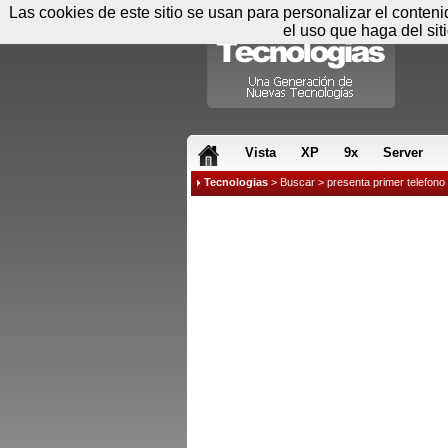
Las cookies de este sitio se usan para personalizar el conten
el uso que haga del sit
RSS & JS
Vista
XP
9x
Server
Tecnologias
>
Buscar
> presenta primer telefono