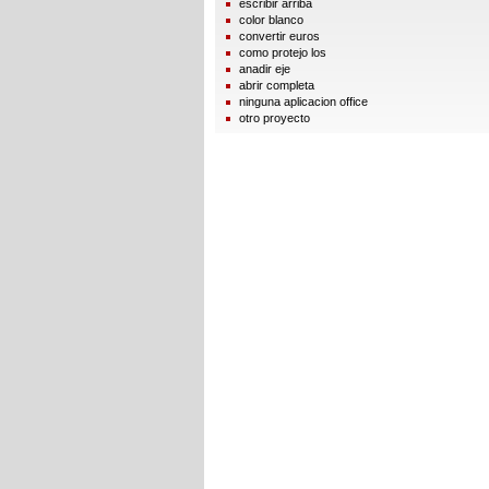
escribir arriba
color blanco
convertir euros
como protejo los
anadir eje
abrir completa
ninguna aplicacion office
otro proyecto