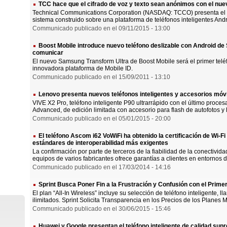
TCC hace que el cifrado de voz y texto sean anónimos con el nue
Technical Communications Corporation (NASDAQ: TCCO) presenta el t
sistema construido sobre una plataforma de teléfonos inteligentes And
Communicado publicado en el 09/11/2015 - 13:00
Boost Mobile introduce nuevo teléfono deslizable con Android 
comunicar
El nuevo Samsung Transform Ultra de Boost Mobile será el primer teléfon
innovadora plataforma de Mobile ID.
Communicado publicado en el 15/09/2011 - 13:10
Lenovo presenta nuevos teléfonos inteligentes y accesorios móvi
VIVE X2 Pro, teléfono inteligente P90 ultrarrápido con el último proce
Advanced, de edición limitada con accesorio para flash de autofotos y la 
Communicado publicado en el 05/01/2015 - 20:00
El teléfono Ascom i62 VoWiFi ha obtenido la certificación de Wi-Fi
estándares de interoperabilidad más exigentes
La confirmación por parte de terceros de la fiabilidad de la conectivid
equipos de varios fabricantes ofrece garantías a clientes en entornos de
Communicado publicado en el 17/03/2014 - 14:16
Sprint Busca Poner Fin a la Frustración y Confusión con el Primer 
El plan “All-In Wireless” incluye su selección de teléfono inteligente, l
ilimitados. Sprint Solicita Transparencia en los Precios de los Planes Mó
Communicado publicado en el 30/06/2015 - 15:46
Huawei y Google presentan el teléfono inteligente de calidad su