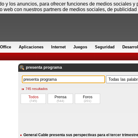
Sábado
ido y los anuncios, para ofrecer funciones de medios sociales y
io web con nuestros partners de medios sociales, de publicidad 
Office
Aplicaciones
Internet
Juegos
Seguridad
Desarro
presenta
programa
745 resultados
Todos
Prensa
Foros
(745)
(544)
(201)
General Cable presenta sus perspectivas para el tercer trimestre