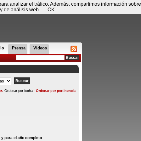
 08 de agosto - 13:40
Registrar
Conectar
 para analizar el tráfico. Además, compartimos información sobre
y de análisis web.
OK
llo
Prensa
Videos
Ordenar por fecha
-
Ordenar por pertinencia
 y para el año completo