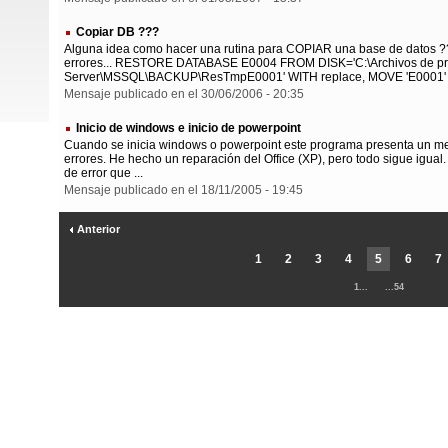
Copiar DB ???
Alguna idea como hacer una rutina para COPIAR una base de datos ??
errores... RESTORE DATABASE E0004 FROM DISK='C:\Archivos de pr
Server\MSSQL\BACKUP\ResTmpE0001' WITH replace, MOVE 'E0001' .
Mensaje publicado en el 30/06/2006 - 20:35
Inicio de windows e inicio de powerpoint
Cuando se inicia windows o powerpoint este programa presenta un men
errores. He hecho un reparación del Office (XP), pero todo sigue igua
de error que ...
Mensaje publicado en el 18/11/2005 - 19:45
Anterior
1
2
3
4
5
6
7
1...
...54