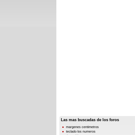
Las mas buscadas de los foros
margenes centimetros
teclado los numeros