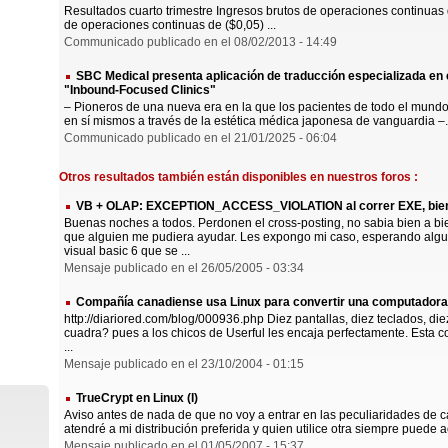
Resultados cuarto trimestre Ingresos brutos de operaciones continua
de operaciones continuas de ($0,05) ...
Communicado publicado en el 08/02/2013 - 14:49
SBC Medical presenta aplicación de traducción especializada en e
"Inbound-Focused Clinics"
– Pioneros de una nueva era en la que los pacientes de todo el mundo 
en sí mismos a través de la estética médica japonesa de vanguardia –.
Communicado publicado en el 21/01/2025 - 06:04
Otros resultados también están disponibles en nuestros foros :
VB + OLAP: EXCEPTION_ACCESS_VIOLATION al correr EXE, bien
Buenas noches a todos. Perdonen el cross-posting, no sabia bien a b
que alguien me pudiera ayudar. Les expongo mi caso, esperando al
visual basic 6 que se ...
Mensaje publicado en el 26/05/2005 - 03:34
Compañía canadiense usa Linux para convertir una computadora 
http://diariored.com/blog/000936.php Diez pantallas, diez teclados, die
cuadra? pues a los chicos de Userful les encaja perfectamente. Esta
...
Mensaje publicado en el 23/10/2004 - 01:15
TrueCrypt en Linux (I)
Aviso antes de nada de que no voy a entrar en las peculiaridades de c
atendré a mi distribución preferida y quien utilice otra siempre puede a
Mensaje publicado en el 01/05/2007 - 15:37