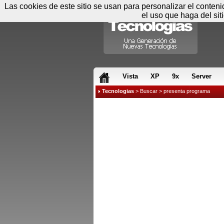
Las cookies de este sitio se usan para personalizar el conten
el uso que haga del sit
RSS & JS
Vista
XP
9x
Server
Tecnologias
>
Buscar
> presenta programa