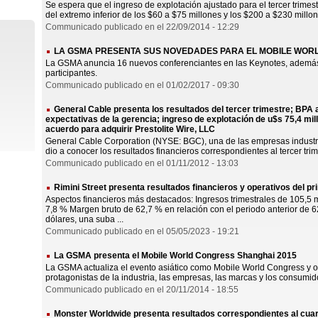
Se espera que el ingreso de explotación ajustado para el tercer trimes
del extremo inferior de los $60 a $75 millones y los $200 a $230 millon
Communicado publicado en el 22/09/2014 - 12:29
LA GSMA PRESENTA SUS NOVEDADES PARA EL MOBILE WOR
La GSMA anuncia 16 nuevos conferenciantes en las Keynotes, ademá
participantes.
Communicado publicado en el 01/02/2017 - 09:30
General Cable presenta los resultados del tercer trimestre; BPA 
expectativas de la gerencia; ingreso de explotación de u$s 75,4 mi
acuerdo para adquirir Prestolite Wire, LLC
General Cable Corporation (NYSE: BGC), una de las empresas industria
dio a conocer los resultados financieros correspondientes al tercer trime
Communicado publicado en el 01/11/2012 - 13:03
Rimini Street presenta resultados financieros y operativos del p
Aspectos financieros más destacados: Ingresos trimestrales de 105,5 m
7,8 % Margen bruto de 62,7 % en relación con el periodo anterior de 6
dólares, una suba ...
Communicado publicado en el 05/05/2023 - 19:21
La GSMA presenta el Mobile World Congress Shanghai 2015
La GSMA actualiza el evento asiático como Mobile World Congress y o
protagonistas de la industria, las empresas, las marcas y los consumido
Communicado publicado en el 20/11/2014 - 18:55
Monster Worldwide presenta resultados correspondientes al cuart