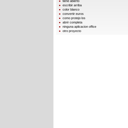
tiene abierto
escribir arriba
color blanco
convertir euros
como protejo los
abrir completa
ninguna aplicacion office
otro proyecto