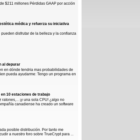
s de $211 millones Pérdidas GAAP por acción
stética médica y refuerza su iniciativa
pueden disfrutar de la belleza y la confianza
 al depurar
ien en dónde tendria mas probabilidades de
guien pueda ayudarme: Tengo un programa en
en 10 estaciones de trabajo
z ratones,... ¡y una sola CPU! ¿algo no
 compañía canadiense ha creado un software
ada posible distribución. Por tanto me
cudir a nuestro foro sobre TrueCrypt para ...