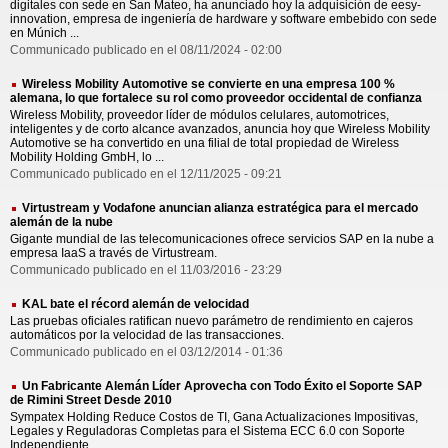
digitales con sede en San Mateo, ha anunciado hoy la adquisición de eesy-
innovation, empresa de ingeniería de hardware y software embebido con sede
en Múnich ...
Communicado publicado en el 08/11/2024 - 02:00
Wireless Mobility Automotive se convierte en una empresa 100 %
alemana, lo que fortalece su rol como proveedor occidental de confianza
Wireless Mobility, proveedor líder de módulos celulares, automotrices,
inteligentes y de corto alcance avanzados, anuncia hoy que Wireless Mobility
Automotive se ha convertido en una filial de total propiedad de Wireless
Mobility Holding GmbH, lo ...
Communicado publicado en el 12/11/2025 - 09:21
Virtustream y Vodafone anuncian alianza estratégica para el mercado
alemán de la nube
Gigante mundial de las telecomunicaciones ofrece servicios SAP en la nube a
empresa IaaS a través de Virtustream.
Communicado publicado en el 11/03/2016 - 23:29
KAL bate el récord alemán de velocidad
Las pruebas oficiales ratifican nuevo parámetro de rendimiento en cajeros
automáticos por la velocidad de las transacciones.
Communicado publicado en el 03/12/2014 - 01:36
Un Fabricante Alemán Líder Aprovecha con Todo Éxito el Soporte SAP
de Rimini Street Desde 2010
Sympatex Holding Reduce Costos de TI, Gana Actualizaciones Impositivas,
Legales y Reguladoras Completas para el Sistema ECC 6.0 con Soporte
Independiente.