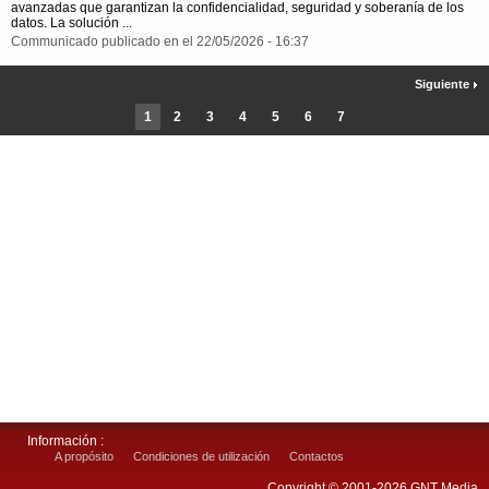
avanzadas que garantizan la confidencialidad, seguridad y soberanía de los
datos. La solución ...
Communicado publicado en el 22/05/2026 - 16:37
Siguiente
1
2
3
4
5
6
7
Información :
A propósito
Condiciones de utilización
Contactos
Copyright © 2001-2026 GNT Media