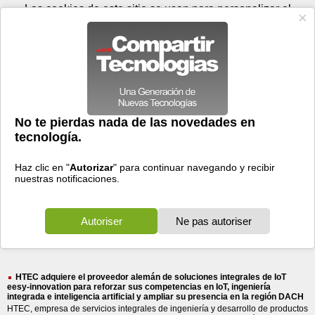
Viernes 07 de agosto - 09:13
Registrar
Conectar
Las cookies de este sitio se usan para personalizar el
contenido y los anuncios, para ofrecer funciones de medios
sociales y para analizar el tráfico. Además, compartimos
información sobre el uso que haga del sitio web con nuestros
partners de medios sociales, de publicidad y de análisis
web.
OK
Foros
Prensa
Videos
Tecnologias
>
Buscar
> proveedor aleman
proveedor
aleman
93 resultados
Ordenar por fecha
-
Ordenar por pertinencia
Todos
Prensa
(93)
(93)
HTEC adquiere el proveedor alemán de soluciones integrales de IoT
eesy-innovation para reforzar sus competencias en IoT, ingeniería
integrada e inteligencia artificial y ampliar su presencia en la región DACH
HTEC, empresa de servicios integrales de ingeniería y desarrollo de productos