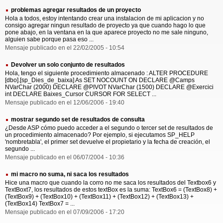
problemas agregar resultados de un proyecto
Hola a todos, estoy intentando crear una instalacion de mi aplicacion y no
consigo agregar ningun resultado de proyecto ya que cuando hago lo que
pone abajo, en la ventana en la que aparece proyecto no me sale ninguno,
alguien sabe porque pasa eso ...
Mensaje publicado en el 22/02/2005 - 10:54
Devolver un solo conjunto de resultados
Hola, tengo el siguiente procedimiento almacenado : ALTER PROCEDURE
[dbo].[sp_Dies_de_baixa] As SET NOCOUNT ON DECLARE @Camps
NVarChar (2000) DECLARE @PIVOT NVarChar (1500) DECLARE @Exercici
int DECLARE Baixes_Cursor CURSOR FOR SELECT ...
Mensaje publicado en el 12/06/2006 - 19:40
mostrar segundo set de resultados de consulta
¿Desde ASP cómo puedo acceder a el segundo o tercer set de resultados de
un procedimiento almacenado? Por ejemplo, si ejecutamos SP_HELP
'nombretabla', el primer set devuelve el propietario y la fecha de creación, el
segundo ...
Mensaje publicado en el 06/07/2004 - 10:36
mi macro no suma, ni saca los resultados
Hice una macro que cuando la corro no me saca los resultados del Textbox6 y
TextBoxt7, los resultados de estos textBox es la suma: TextBox6 = (TextBox8) +
(TextBox9) + (TextBox10) + (TextBox11) + (TextBox12) + (TextBox13) +
(TextBox14) TextBox7 = ...
Mensaje publicado en el 07/09/2006 - 17:20