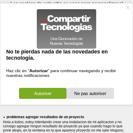
Sábado 08 de agosto - 14:55
Registrar
Conectar
Las cookies de este sitio se usan para personalizar el
contenido y los anuncios, para ofrecer funciones de medios
sociales y para analizar el tráfico. Además, compartimos
información sobre el uso que haga del sitio web con nuestros
partners de medios sociales, de publicidad y de análisis
web.
OK
Foros
Prensa
Videos
Tecnologias
>
Buscar
> resultados del
resultados
del
6350 resultados
Ordenar por fecha
-
Ordenar por pertinencia
Todos
Prensa
Foros
(6350)
(5454)
(896)
problemas agregar resultados de un proyecto
Hola a todos, estoy intentando crear una instalacion de mi aplicacion y no
consigo agregar ningun resultado de proyecto ya que cuando hago lo que
pone abajo, en la ventana en la que aparece proyecto no me sale ninguno,