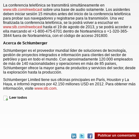
La conferencia telefónica se transmitirá simultáneamente en
www.slb.com/irwebcast
sobre una base de audio solamente. Los asistentes
deben iniciar sesión 15 minutos antes del inicio de la conferencia telefónica
para probar sus navegadores y registrarse para la transmisión. Una vez
finalizada la conferencia telefónica, se la podrá volver a escuchar en
www.slb.com/irwebcast
hasta el 19 de agosto de 2013, y se podrá acceder a
ella marcando el +1-800-475-6701 dentro de Norteamérica o +1-320-365-
3844 fuera de Norteamérica, con el código de acceso 291800.
Acerca de Schlumberger
Schlumberger es el proveedor mundial líder de soluciones de tecnología,
gestión de proyectos integrados e información para clientes del sector de
petróleo y gas en todo el mundo. Con aproximadamente 120.000 empleados
de más de 140 nacionalidades y operaciones en más de 85 países,
Schlumberger ofrece la mayor gama de productos y servicios del sector, desde
la exploración hasta la producción.
Schlumberger Limited tiene sus oficinas principales en París, Houston y La
Haya, e informó ingresos por 42.150 millones USD en 2012. Para obtener más
información, visite
www.slb.com
.
El texto original en el idioma fuente de este comunicado es la versión oficial
Leer todos
autorizada. Las traducciones solo se suministran como adaptación y deben
cotejarse con el texto en el idioma fuente, que es la única versión del texto que
tendrá un efecto legal.
Contacts :
Publicar un comentario
Schlumberger Limited