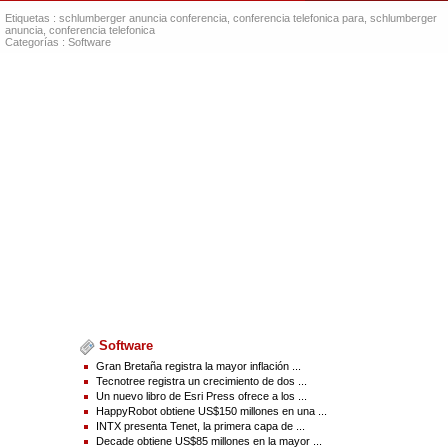
Malcolm Theobald, Vicepresidente de Relaciones con los Inversionistas
Etiquetas :
Joy V. Domingo, Gerente de Relaciones con los Inversionistas
schlumberger anuncia conferencia
,
conferencia telefonica para
,
schlumberger
anuncia
,
conferencia telefonica
Oficina: +1 713-375-3535
Categorías :
Software
investor-relations@slb.com
Source(s) : Schlumberger Limited
Software
Gran Bretaña registra la mayor inflación ...
Tecnotree registra un crecimiento de dos ...
Un nuevo libro de Esri Press ofrece a los ...
HappyRobot obtiene US$150 millones en una ...
INTX presenta Tenet, la primera capa de ...
Decade obtiene US$85 millones en la mayor ...