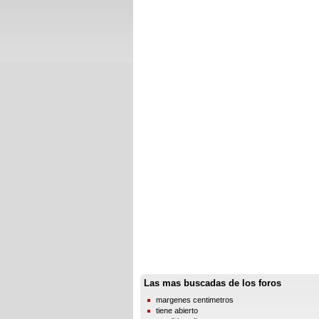
Las mas buscadas de los foros
margenes centimetros
tiene abierto