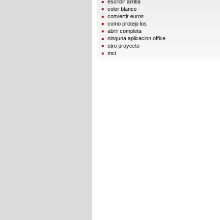
escribir arriba
color blanco
convertir euros
como protejo los
abrir completa
ninguna aplicacion office
otro proyecto
mci