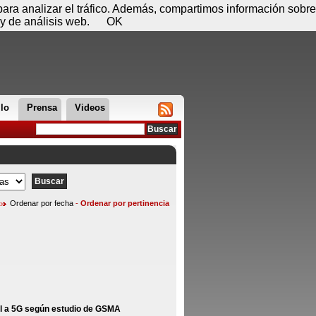
 07 de agosto - 11:02
Registrar
Conectar
 para analizar el tráfico. Además, compartimos información sobre
y de análisis web.
OK
llo
Prensa
Videos
Ordenar por fecha
-
Ordenar por pertinencia
al a 5G según estudio de GSMA