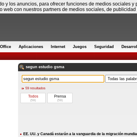
Viernes
ido y los anuncios, para ofrecer funciones de medios sociales y
io web con nuestros partners de medios sociales, de publicidad 
Office
Aplicaciones
Internet
Juegos
Seguridad
Desarro
segun
estudio
gsma
59 resultados
Todos
Prensa
(59)
(59)
EE. UU. y Canadá estarán a la vanguardia de la migración mundi