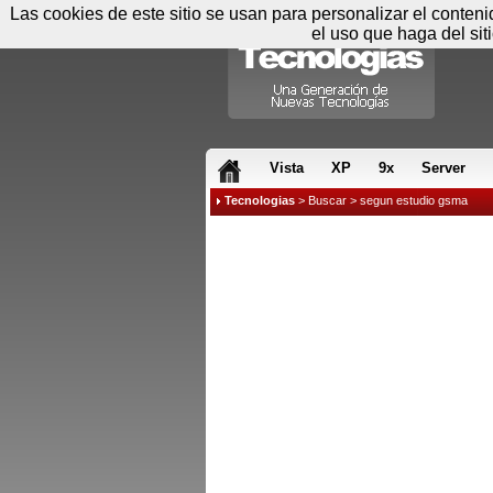
Las cookies de este sitio se usan para personalizar el conten
el uso que haga del sit
RSS & JS
Vista
XP
9x
Server
Tecnologias
>
Buscar
> segun estudio gsma