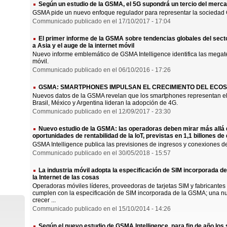
Según un estudio de la GSMA, el 5G supondrá un tercio del merca
GSMA pide un nuevo enfoque regulador para representar la sociedad 
Communicado publicado en el 17/10/2017 - 17:04
El primer informe de la GSMA sobre tendencias globales del secto
a Asia y el auge de la internet móvil
Nuevo informe emblemático de GSMA Intelligence identifica las mega
móvil.
Communicado publicado en el 06/10/2016 - 17:26
GSMA: SMARTPHONES IMPULSAN EL CRECIMIENTO DEL ECOS
Nuevos datos de la GSMA revelan que los smartphones representan el 
Brasil, México y Argentina lideran la adopción de 4G.
Communicado publicado en el 12/09/2017 - 23:30
Nuevo estudio de la GSMA: las operadoras deben mirar más allá d
oportunidades de rentabilidad de la IoT, previstas en 1,1 billones de
GSMA Intelligence publica las previsiones de ingresos y conexiones de
Communicado publicado en el 30/05/2018 - 15:57
La industria móvil adopta la especificación de SIM incorporada d
la Internet de las cosas
Operadoras móviles líderes, proveedoras de tarjetas SIM y fabricant
cumplen con la especificación de SIM incorporada de la GSMA; una nu
crecer ...
Communicado publicado en el 15/10/2014 - 14:26
Según el nuevo estudio de GSMA Intelligence, para fin de año lo