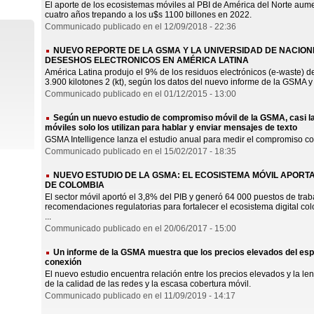
El aporte de los ecosistemas móviles al PBI de América del Norte aume
cuatro años trepando a los u$s 1100 billones en 2022.
Communicado publicado en el 12/09/2018 - 22:36
NUEVO REPORTE DE LA GSMA Y LA UNIVERSIDAD DE NACION
DESESHOS ELECTRONICOS EN AMÉRICA LATINA
América Latina produjo el 9% de los residuos electrónicos (e-waste) 
3.900 kilotones 2 (kt), según los datos del nuevo informe de la GSMA y el
Communicado publicado en el 01/12/2015 - 13:00
Según un nuevo estudio de compromiso móvil de la GSMA, casi la 
móviles solo los utilizan para hablar y enviar mensajes de texto
GSMA Intelligence lanza el estudio anual para medir el compromiso con
Communicado publicado en el 15/02/2017 - 18:35
NUEVO ESTUDIO DE LA GSMA: EL ECOSISTEMA MÓVIL APORTA
DE COLOMBIA
El sector móvil aportó el 3,8% del PIB y generó 64 000 puestos de t
recomendaciones regulatorias para fortalecer el ecosistema digital co
...
Communicado publicado en el 20/06/2017 - 15:00
Un informe de la GSMA muestra que los precios elevados del esp
conexión
El nuevo estudio encuentra relación entre los precios elevados y la len
de la calidad de las redes y la escasa cobertura móvil.
Communicado publicado en el 11/09/2019 - 14:17