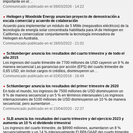
importante en el ...
Communicado publicado en el 09/03/2026 - 14:22
Heliogen y Woodside Energy anuncian proyecto de demostración a
escala comercial y acuerdo de colaboración
Acuerdo para implementar un módulo de 5 MWe (megavatios eléctricos) de la
tecnología de energía solar concentrada habilitada para IA de Heliogen en
California y comercializar conjuntamente la tecnología innovadora de
Heliogen en Australia.
Communicado publicado en el 28/03/2022 - 21:02
Schlumberger anuncia los resultados del cuarto trimestre y de todo el
año 2015
Los ingresos del cuarto trimestre de 7700 millones de USD cayeron un 9 % de
manera secuencial Las ganancias por acción (EPS) del cuarto trimestre de
0,65 USD, sin incluir cargos ni créditos, disminuyeron un ...
Communicado publicado en el 02/02/2016 - 16:49
Schlumberger anuncia los resultados del primer trimestre de 2020
En todo el mundo, los ingresos de 7500 millones de USD disminuyeron un
9 % de manera secuencial y un 5 % en términos interanuales Los ingresos
internacionales de 5100 millones de USD disminuyeron un 10 % de manera
secuencial, pero aumentaron ...
Communicado publicado en el 23/04/2020 - 22:37
SLB anuncia los resultados del cuarto trimestre y del ejercicio 2023 y
aumenta un 10 % el dividendo trimestral
Los ingresos del cuarto trimestre, de $8990 millones, aumentaron un 8 %
secuencialmente y un 14 % interanualmente El BPA GAAP del cuarto trimestre