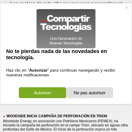
Domingo 09 de agosto - 16:27
Registrar
Conectar
Las cookies de este sitio se usan para personalizar el
contenido y los anuncios, para ofrecer funciones de medios
sociales y para analizar el tráfico. Además, compartimos
información sobre el uso que haga del sitio web con nuestros
partners de medios sociales, de publicidad y de análisis
web.
OK
Foros
Prensa
Videos
Tecnologias
>
Buscar
> woodside
woodside
11 resultados
Ordenar por fecha
-
Ordenar por pertinencia
Todos
Prensa
(11)
(11)
WOODSIDE INICIA CAMPAÑA DE PERFORACIÓN EN TRION
Woodside Energy, en asociación con Petróleos Mexicanos (PEMEX), ha
iniciado la campaña de perforación en el campo Trion, ubicado en aguas ultra
profundas del Golfo de México. El inicio de la perforación marca un hito