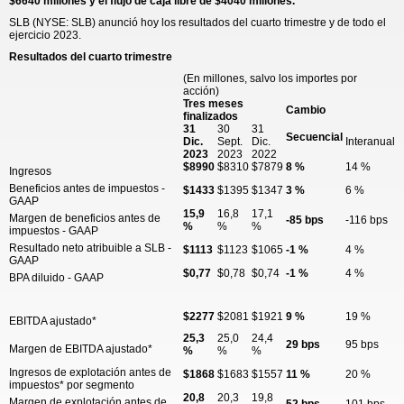
$6640 millones y el flujo de caja libre de $4040 millones.
SLB (NYSE: SLB) anunció hoy los resultados del cuarto trimestre y de todo el
ejercicio 2023.
Resultados del cuarto trimestre
(En millones, salvo los importes por
acción)
Tres meses
Cambio
finalizados
31
30
31
Secuencial
Dic.
Sept.
Dic.
Interanual
2023
2023
2022
$8990
$8310
$7879
8 %
14 %
Ingresos
Beneficios antes de impuestos -
$1433
$1395
$1347
3 %
6 %
GAAP
15,9
16,8
17,1
Margen de beneficios antes de
-85 bps
-116 bps
%
%
%
impuestos - GAAP
Resultado neto atribuible a SLB -
$1113
$1123
$1065
-1 %
4 %
GAAP
$0,77
$0,78
$0,74
-1 %
4 %
BPA diluido - GAAP
$2277
$2081
$1921
9 %
19 %
EBITDA ajustado*
25,3
25,0
24,4
29 bps
95 bps
Margen de EBITDA ajustado*
%
%
%
Ingresos de explotación antes de
$1868
$1683
$1557
11 %
20 %
impuestos* por segmento
20,8
20,3
19,8
Margen de explotación antes de