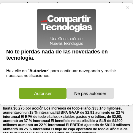
Viernes 07 de agosto - 19:02
Registrar
Conectar
Las cookies de este sitio se usan para personalizar el
contenido y los anuncios, para ofrecer funciones de medios
sociales y para analizar el tráfico. Además, compartimos
información sobre el uso que haga del sitio web con nuestros
partners de medios sociales, de publicidad y de análisis
web.
OK
Foros
Prensa
Videos
Tecnologias
>
Communicados de prensa
>
Software
SLB anuncia los resultados del cuarto trimestre y del
> SLB anuncia los resultados del cuarto trimestre y del
ejercicio 2023 y aumenta ...
ejercicio 2023 y aumenta un 10 % el dividendo trimestral
23/01/2024 - 21:13 por
Business Wire
Los ingresos del cuarto trimestre, de $8990 millones,
aumentaron un 8 % secuencialmente y un 14 %
interanualmente El BPA GAAP del cuarto trimestre de
$0,77 disminuyó un 1 % secuencialmente y aumentó un
4 % interanual El BPA del cuarto trimestre, excluidos
gastos y créditos, de $0,86, aumentó un 10 %
secuencialmente y un 21 % interanual El flujo de caja operativo del cuarto
trimestre fue de $3020 millones y el flujo de caja libre de $2280 millones El
Consejo aprueba un aumento del 10 % del dividendo trimestral en efectivo,
hasta $0,275 por acción Los ingresos de todo el año, $33.140 millones,
aumentaron un 18 % interanual El BPA GAAP de $2,91 aumentó un 22 %
interanual El BPA de todo el año, excluidos gastos y créditos, de $2,98,
aumentó un 37 % interanual El beneficio neto atribuible a SLB de $4200
millones aumentó un 22 % interanual El EBITDA ajustado de $8110 millones
aumentó un 25 % interanual El flujo de caja operativo de todo el año fue de