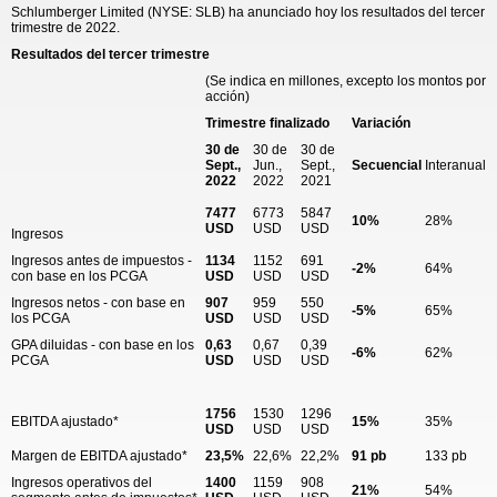
Schlumberger Limited (NYSE: SLB) ha anunciado hoy los resultados del tercer
trimestre de 2022.
Resultados del tercer trimestre
(Se indica en millones, excepto los montos por
acción)
Trimestre finalizado
Variación
30 de
30 de
30 de
Sept.,
Jun.,
Sept.,
Secuencial
Interanual
2022
2022
2021
7477
6773
5847
10%
28%
USD
USD
USD
Ingresos
Ingresos antes de impuestos -
1134
1152
691
-2%
64%
con base en los PCGA
USD
USD
USD
Ingresos netos - con base en
907
959
550
-5%
65%
los PCGA
USD
USD
USD
GPA diluidas - con base en los
0,63
0,67
0,39
-6%
62%
PCGA
USD
USD
USD
1756
1530
1296
EBITDA ajustado*
15%
35%
USD
USD
USD
Margen de EBITDA ajustado*
23,5%
22,6%
22,2%
91 pb
133 pb
Ingresos operativos del
1400
1159
908
21%
54%