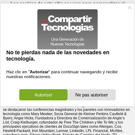
Viernes 07 de agosto - 05:46
Registrar
Conectar
Las cookies de este sitio se usan para personalizar el
contenido y los anuncios, para ofrecer funciones de medios
sociales y para analizar el tráfico. Además, compartimos
información sobre el uso que haga del sitio web con nuestros
partners de medios sociales, de publicidad y de análisis
web.
OK
Foros
Prensa
Videos
Tecnologias
>
Communicados de prensa
>
Software
Se Acelera el Impulso de DocuSign ya que Más Empresas
> Se Acelera el Impulso de DocuSign ya que Más
Empresas Utilizan DocuSign para ...
Utilizan DocuSign para Mantener el Negocio Digital (Keep
Business Digital™)
18/05/2013 - 08:43 por
Business Wire
La Red Mundial Supera los 37 Millones de Usuarios
ya que Más Empresas Utilizan DocuSign para
Acelerar sus Transacciones, Reducir los Costos y
Deleitar a sus Clientes.
DocuSign
, el estándar mundial para firma electrónica (eSignature®), dio la
bienvenida a más de 1.000 clientes, clientes potenciales, socios y
desarrolladores en su conferencia anual DocuSign MOMENTUM. En el evento
se destacaron las conferencias magistrales y los paneles con innovadores en
tecnología como Mary Meeker, Socia General de Kleiner Perkins Caufield &
Byers; Angie Hicks, Fundadora y Directora de Comercialización de Angie’s
List; Craig Kielburger, cofundador de Free The Children y Me To We; y los
principales ejecutivos de clientes de DocuSign tales como Allergan, Cox,
Hewlett-Packard, Iron Mountain, Lennar, LinkedIn, LPL Financial, McAfee,