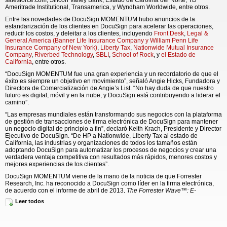
salesforce.com, Silicon Valley Bank, Estado de Carolina del Norte, TD
Ameritrade Institutional, Transamerica, y Wyndham Worldwide, entre otros.
Entre las novedades de DocuSign MOMENTUM hubo anuncios de la
estandarización de los clientes en DocuSign para acelerar las operaciones,
reducir los costos, y deleitar a los clientes, incluyendo
Front Desk
,
Legal &
General America (Banner Life Insurance Company y William Penn Life
Insurance Company of New York)
,
Liberty Tax
,
Nationwide Mutual Insurance
Company
,
Riverbed Technology
,
SBLI
,
School of Rock
, y
el Estado de
California
, entre otros.
“DocuSign MOMENTUM fue una gran experiencia y un recordatorio de que el
éxito es siempre un objetivo en movimiento”, señaló Angie Hicks, Fundadora y
Directora de Comercialización de Angie’s List. “No hay duda de que nuestro
futuro es digital, móvil y en la nube, y DocuSign está contribuyendo a liderar el
camino”.
“Las empresas mundiales están transformando sus negocios con la plataforma
de gestión de transacciones de firma electrónica de DocuSign para mantener
un negocio digital de principio a fin”, declaró Keith Krach, Presidente y Director
Ejecutivo de DocuSign. “De HP a Nationwide, Liberty Tax al estado de
California, las industrias y organizaciones de todos los tamaños están
adoptando DocuSign para automatizar los procesos de negocios y crear una
verdadera ventaja competitiva con resultados más rápidos, menores costos y
mejores experiencias de los clientes”.
DocuSign MOMENTUM viene de la mano de la noticia de que Forrester
Research, Inc. ha reconocido a DocuSign como líder en la firma electrónica,
de acuerdo con el informe de abril de 2013,
The Forrester Wave™: E-
Signatures, Q2 2013 (Firmas Digitales. Segundo trimestre de 2013).
La firma
Leer todos
de investigaciones independientes asignó a DocuSign el puntaje más alto en
las tres categorías de criterios de investigación: Oferta Actual, Estrategia
(empate), y Presencia en el Mercado, y afirmó: “Con la visión sencilla de
permitirle a cualquier persona firmar cualquier cosa en cualquier lugar y en