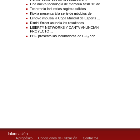
Una nueva tecnología de memoria flash 3D de ...
Techtronic Industries registra sólidos ...
Kioxia presentará la serie de módulos de ...
Lenovo impulsa la Copa Mundial de Esports ...
Rimini Street anuncia los resultados ...
LIBERTY NETWORKS Y CANTV ANUNCIAN
PROYECTO ...
PHC presenta las incubadoras de CO₂ con ...
Información :
A propósito
Condiciones de utilización
Contactos