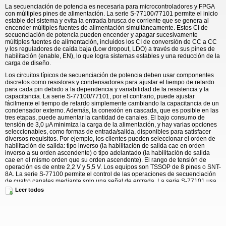
La secuenciación de potencia es necesaria para microcontroladores y FPGA
con múltiples pines de alimentación. La serie S-77100/77101 permite el inicio
estable del sistema y evita la entrada brusca de corriente que se genera al
encender múltiples fuentes de alimentación simultáneamente. Estos CI de
secuenciación de potencia pueden encender y apagar sucesivamente
múltiples fuentes de alimentación, incluidos los CI de conversión de CC a CC
y los reguladores de caída baja (Low dropout, LDO) a través de sus pines de
habilitación (enable, EN), lo que logra sistemas estables y una reducción de la
carga de diseño.
Los circuitos típicos de secuenciación de potencia deben usar componentes
discretos como resistores y condensadores para ajustar el tiempo de retardo
para cada pin debido a la dependencia y variabilidad de la resistencia y la
capacitancia. La serie S-77100/77101, por el contrario, puede ajustar
fácilmente el tiempo de retardo simplemente cambiando la capacitancia de un
condensador externo. Además, la conexión en cascada, que es posible en las
tres etapas, puede aumentar la cantidad de canales. El bajo consumo de
tensión de 3,0 μA minimiza la carga de la alimentación, y hay varias opciones
seleccionables, como formas de entrada/salida, disponibles para satisfacer
diversos requisitos. Por ejemplo, los clientes pueden seleccionar el orden de
habilitación de salida: tipo inverso (la habilitación de salida cae en orden
inverso a su orden ascendente) o tipo adelantado (la habilitación de salida
cae en el mismo orden que su orden ascendente). El rango de tensión de
operación es de entre 2,2 V y 5,5 V. Los equipos son TSSOP de 8 pines o SNT-
8A. La serie S-77100 permite el control de las operaciones de secuenciación
de cuatro canales mediante solo una señal de entrada. La serie S-77101 usa
señales de entrada separadas para controlar las operaciones de secuencia de
Leer todos
encendido y secuencia de apagado.
Información detallada:
http://datasheet.sii-ic.com/en/power_sequencer/S77100_77101_E.pdf