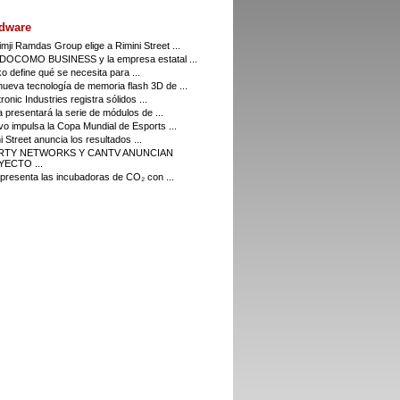
dware
imji Ramdas Group elige a Rimini Street ...
DOCOMO BUSINESS y la empresa estatal ...
o define qué se necesita para ...
ueva tecnología de memoria flash 3D de ...
ronic Industries registra sólidos ...
a presentará la serie de módulos de ...
o impulsa la Copa Mundial de Esports ...
i Street anuncia los resultados ...
ERTY NETWORKS Y CANTV ANUNCIAN
ECTO ...
resenta las incubadoras de CO₂ con ...