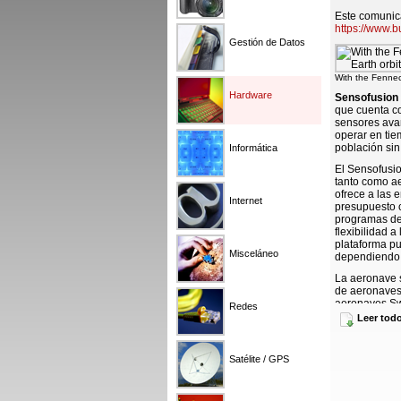
Este comunica
https://www.
Gestión de Datos
With the Fennec-
Hardware
Sensofusion 
que cuenta co
sensores avan
operar en tie
población sin
Informática
El Sensofusio
tanto como ae
ofrece a las e
Internet
presupuesto c
programas de 
flexibilidad 
plataforma pu
Misceláneo
dependiendo d
La aeronave 
de aeronaves
aeronaves Swi
Redes
Fuerza Aérea 
Leer tod
sensor aéreo 
sensor terres
interceptar d
Satélite / GPS
El próximo obj
satélite de l
detectar seña