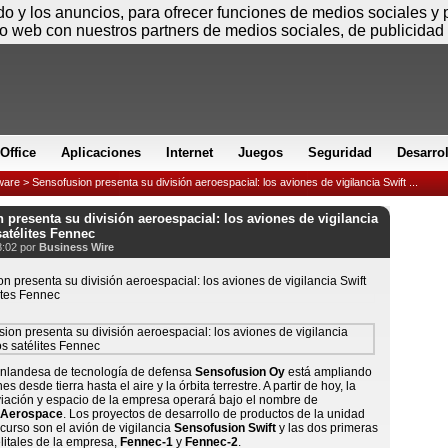
Viernes
ido y los anuncios, para ofrecer funciones de medios sociales y
io web con nuestros partners de medios sociales, de publicidad 
Office
Aplicaciones
Internet
Juegos
Seguridad
Desarro
ware
> Sensofusion presenta su división aeroespacial: los aviones de vigilancia Swift ...
 presenta su división aeroespacial: los aviones de vigilancia
satélites Fennec
8:02 por
Business Wire
inlandesa de tecnología de defensa
Sensofusion Oy
está ampliando
s desde tierra hasta el aire y la órbita terrestre. A partir de hoy, la
viación y espacio de la empresa operará bajo el nombre de
 Aerospace
. Los proyectos de desarrollo de productos de la unidad
curso son el avión de vigilancia
Sensofusion Swift
y las dos primeras
litales de la empresa,
Fennec-1
y
Fennec-2
.