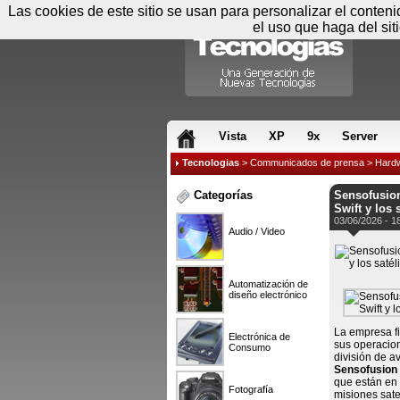
Las cookies de este sitio se usan para personalizar el conten
el uso que haga del sit
RSS & JS
Vista
XP
9x
Server
Tecnologias
>
Communicados de prensa
>
Hard
Categorías
Sensofusion
Swift y los 
03/06/2026 - 1
Audio / Video
Automatización de
diseño electrónico
La empresa f
Electrónica de
sus operacione
Consumo
división de a
Sensofusion
que están en 
Fotografía
misiones sate