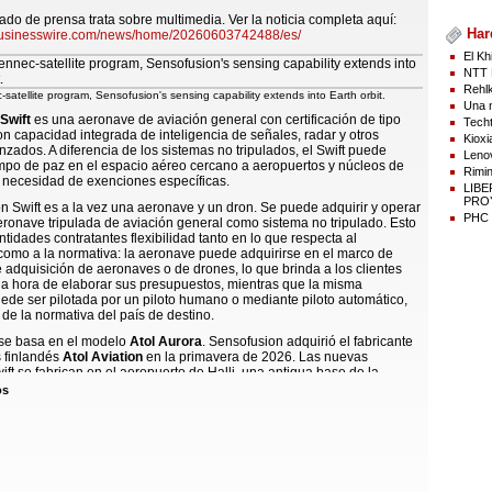
do de prensa trata sobre multimedia. Ver la noticia completa aquí:
Har
businesswire.com/news/home/20260603742488/es/
El Kh
NTT 
Rehlk
satellite program, Sensofusion's sensing capability extends into Earth orbit.
Una n
Swift
es una aeronave de aviación general con certificación de tipo
Techt
n capacidad integrada de inteligencia de señales, radar y otros
Kioxi
zados. A diferencia de los sistemas no tripulados, el Swift puede
Lenov
mpo de paz en el espacio aéreo cercano a aeropuertos y núcleos de
Rimin
 necesidad de exenciones específicas.
LIB
PROY
n Swift es a la vez una aeronave y un dron. Se puede adquirir y operar
PHC p
ronave tripulada de aviación general como sistema no tripulado. Esto
ntidades contratantes flexibilidad tanto en lo que respecta al
omo a la normativa: la aeronave puede adquirirse en el marco de
adquisición de aeronaves o de drones, lo que brinda a los clientes
a la hora de elaborar sus presupuestos, mientras que la misma
ede ser pilotada por un piloto humano o mediante piloto automático,
e la normativa del país de destino.
se basa en el modelo
Atol Aurora
. Sensofusion adquirió el fabricante
 finlandés
Atol Aviation
en la primavera de 2026. Las nuevas
ft se fabrican en el aeropuerto de Halli, una antigua base de la
Finlandesa, y se equipan con el sistema antidrones
Airfence
. Un
os
suele tener un alcance entre tres y cinco veces superior al de un
tre. La aeronave también estará equipada con radar y capacidad para
rones.
etivo de la empresa es la órbita terrestre. El
Fennec-1
es el primer
a empresa. Con él, la empresa pretende demostrar su capacidad para
les terrestres débiles desde el espacio. El
Fennec-2
amplía la carga