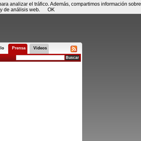
 07 de agosto - 14:18
Registrar
Conectar
 para analizar el tráfico. Además, compartimos información sobre
y de análisis web.
OK
llo
Prensa
Videos