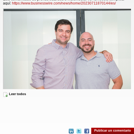
aquí:
https://www.businesswire.com/news/home/20230711870144/es/
Leer todos
CEO & Co-Founder Nestor Hugo Solari (Right) and Co-Founder Júlio Erdos (Left). (Photo: Bus
Wire)
Sigo Seguros está revolucionando la industria de seguros para vehículos
porque ofrece una cobertura amplia y accesible para los conductores
inmigrantes y de clases trabajadoras, que comienza con las comunidades
latinas e hispanohablantes. La plataforma bilingüe y orientada al teléfono
Publicar un comentario