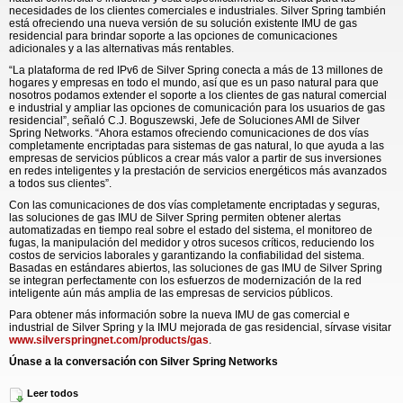
necesidades de los clientes comerciales e industriales. Silver Spring también
está ofreciendo una nueva versión de su solución existente IMU de gas
residencial para brindar soporte a las opciones de comunicaciones
adicionales y a las alternativas más rentables.
“La plataforma de red IPv6 de Silver Spring conecta a más de 13 millones de
hogares y empresas en todo el mundo, así que es un paso natural para que
nosotros podamos extender el soporte a los clientes de gas natural comercial
e industrial y ampliar las opciones de comunicación para los usuarios de gas
residencial”, señaló C.J. Boguszewski, Jefe de Soluciones AMI de Silver
Spring Networks. “Ahora estamos ofreciendo comunicaciones de dos vías
completamente encriptadas para sistemas de gas natural, lo que ayuda a las
empresas de servicios públicos a crear más valor a partir de sus inversiones
en redes inteligentes y la prestación de servicios energéticos más avanzados
a todos sus clientes”.
Con las comunicaciones de dos vías completamente encriptadas y seguras,
las soluciones de gas IMU de Silver Spring permiten obtener alertas
automatizadas en tiempo real sobre el estado del sistema, el monitoreo de
fugas, la manipulación del medidor y otros sucesos críticos, reduciendo los
costos de servicios laborales y garantizando la confiabilidad del sistema.
Basadas en estándares abiertos, las soluciones de gas IMU de Silver Spring
se integran perfectamente con los esfuerzos de modernización de la red
inteligente aún más amplia de las empresas de servicios públicos.
Para obtener más información sobre la nueva IMU de gas comercial e
industrial de Silver Spring y la IMU mejorada de gas residencial, sírvase visitar
www.silverspringnet.com/products/gas
.
Únase a la conversación con Silver Spring Networks
Siga a @SilverSpringNet en Twitter
Leer todos
Hágase fan de Silver Spring Networks en Facebook en