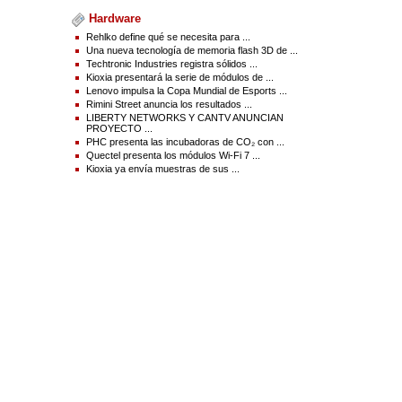
Source(s) : Silver Spring Networks
Hardware
Rehlko define qué se necesita para ...
Una nueva tecnología de memoria flash 3D de ...
Techtronic Industries registra sólidos ...
Kioxia presentará la serie de módulos de ...
Lenovo impulsa la Copa Mundial de Esports ...
Rimini Street anuncia los resultados ...
LIBERTY NETWORKS Y CANTV ANUNCIAN
PROYECTO ...
PHC presenta las incubadoras de CO₂ con ...
Quectel presenta los módulos Wi-Fi 7 ...
Kioxia ya envía muestras de sus ...