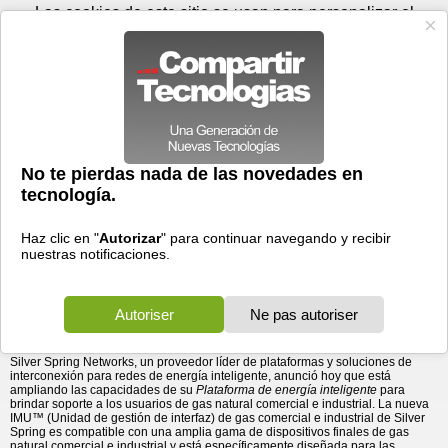
Jueves 06 de agosto - 23:04
Registrar
Conectar
Las cookies de este sitio se usan para personalizar el
contenido y los anuncios, para ofrecer funciones de medios
sociales y para analizar el tráfico. Además, compartimos
información sobre el uso que haga del sitio web con nuestros
partners de medios sociales, de publicidad y de análisis
web.
OK
Foros
Prensa
Videos
Tecnologias
>
Communicados de prensa
>
Silver Spring Networks expande su plataforma de energía
Hardware
> Silver Spring Networks expande su
plataforma de energía inteligente para ...
inteligente para brindar soporte a los clientes de gas natural,
comercial e industrial
21/12/2012 - 08:13 por
Business Wire
La nueva IMU™ de gas comercial e industrial de Silver Spring permite
comunicaciones seguras de dos vías con los clientes comerciales e
industriales.
Silver Spring Networks, un proveedor líder de plataformas y soluciones de
interconexión para redes de energía inteligente, anunció hoy que está
ampliando las capacidades de su
Plataforma de energía inteligente
para
brindar soporte a los usuarios de gas natural comercial e industrial. La nueva
IMU™ (Unidad de gestión de interfaz) de gas comercial e industrial de Silver
Spring es compatible con una amplia gama de dispositivos finales de gas
natural comercial e industrial y está específicamente diseñada para las