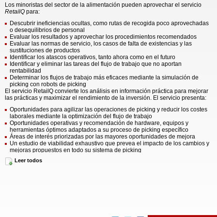
Los minoristas del sector de la alimentación pueden aprovechar el servicio
RetailQ
para:
Descubrir ineficiencias ocultas, como rutas de recogida poco aprovechadas
o desequilibrios de personal
Evaluar los resultados y aprovechar los procedimientos recomendados
Evaluar las normas de servicio, los casos de falta de existencias y las
sustituciones de productos
Identificar los atascos operativos, tanto ahora como en el futuro
Identificar y eliminar las tareas del flujo de trabajo que no aportan
rentabilidad
Determinar los flujos de trabajo más eficaces mediante la simulación de
picking con robots de picking
El servicio RetailQ convierte los análisis en información práctica para mejorar
las prácticas y maximizar el rendimiento de la inversión. El servicio presenta:
Oportunidades para agilizar las operaciones de picking y reducir los costes
laborales mediante la optimización del flujo de trabajo
Oportunidades operativas y recomendación de hardware, equipos y
herramientas óptimos adaptados a su proceso de picking específico
Áreas de interés priorizadas por las mayores oportunidades de mejora
Un estudio de viabilidad exhaustivo que prevea el impacto de los cambios y
mejoras propuestos en todo su sistema de picking
«Los minoristas del sector de la alimentación necesitan análisis operativos
Leer todos
para comprender los puntos fuertes y débiles de su cumplimiento de comercio
electrónico. RetailQ de StrongPoint ofrece a los minoristas de alimentación
información detallada sobre dónde pueden mejorar la eficiencia o confirmar
que ya están funcionando a niveles de alto rendimiento. Todos los
supermercados deben estar seguros de que funcionan con la máxima
eficiencia en todas sus tiendas y RetailQ ofrece esa información», afirma
Jacob Tveraabak, director general de StrongPoint.
Para obtener más información sobre RetailQ Insights y cómo puede