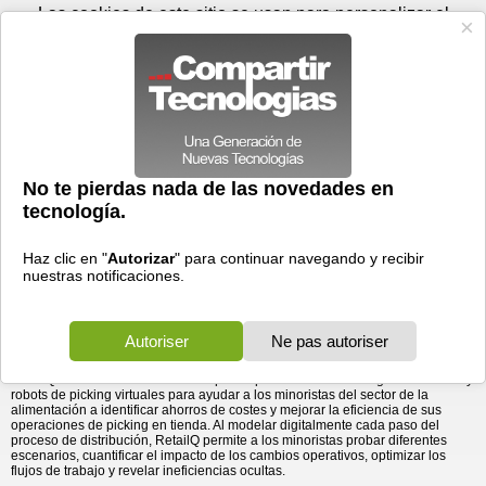
Viernes 07 de agosto - 06:41
Registrar
Conectar
Las cookies de este sitio se usan para personalizar el
contenido y los anuncios, para ofrecer funciones de medios
sociales y para analizar el tráfico. Además, compartimos
información sobre el uso que haga del sitio web con nuestros
partners de medios sociales, de publicidad y de análisis
web.
OK
Foros
Prensa
Videos
Tecnologias
>
Communicados de prensa
>
StrongPoint lanza RetailQ: servicio de análisis basado en
Hardware
> StrongPoint lanza RetailQ: servicio de
análisis basado en datos para el ...
datos para el cumplimiento del comercio electrónico de
productos de alimentación
18/06/2025 - 12:25 por
Business Wire
StrongPoint, la empresa tecnológica del sector de la
alimentación, ha anunciado hoy el lanzamiento de
RetailQ,
, un servicio de análisis diseñado para ayudar
a los minoristas del sector a descubrir ahorros de
costes reales en sus operaciones de preparación de
pedidos.
RetailQ es un servicio de análisis que emplea la simulación digital avanzada y
robots de picking virtuales para ayudar a los minoristas del sector de la
alimentación a identificar ahorros de costes y mejorar la eficiencia de sus
operaciones de picking en tienda. Al modelar digitalmente cada paso del
proceso de distribución, RetailQ permite a los minoristas probar diferentes
escenarios, cuantificar el impacto de los cambios operativos, optimizar los
flujos de trabajo y revelar ineficiencias ocultas.