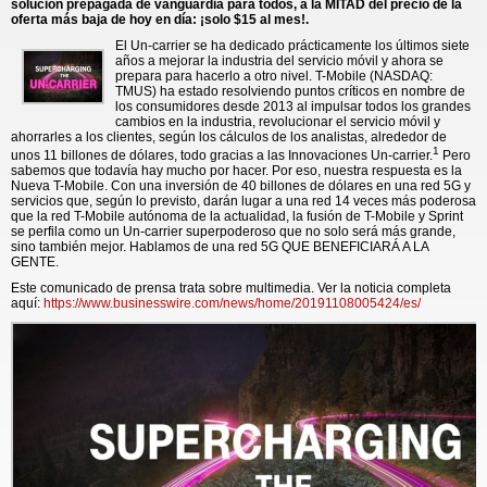
solución prepagada de vanguardia para todos, a la MITAD del precio de la
oferta más baja de hoy en día: ¡solo $15 al mes!.
El Un-carrier se ha dedicado prácticamente los últimos siete
años a mejorar la industria del servicio móvil y ahora se
prepara para hacerlo a otro nivel. T-Mobile (NASDAQ:
TMUS) ha estado resolviendo puntos críticos en nombre de
los consumidores desde 2013 al impulsar todos los grandes
cambios en la industria, revolucionar el servicio móvil y
ahorrarles a los clientes, según los cálculos de los analistas, alrededor de
1
unos 11 billones de dólares, todo gracias a las Innovaciones Un-carrier.
Pero
sabemos que todavía hay mucho por hacer. Por eso, nuestra respuesta es la
Nueva T-Mobile. Con una inversión de 40 billones de dólares en una red 5G y
servicios que, según lo previsto, darán lugar a una red 14 veces más poderosa
que la red T-Mobile autónoma de la actualidad, la fusión de T-Mobile y Sprint
se perfila como un Un-carrier superpoderoso que no solo será más grande,
sino también mejor. Hablamos de una red 5G QUE BENEFICIARÁ A LA
GENTE.
Este comunicado de prensa trata sobre multimedia. Ver la noticia completa
aquí:
https://www.businesswire.com/news/home/20191108005424/es/