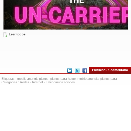
Leer todos
Supercharging the Un-carrier (Photo: Business Wire)
T-Mobile anunció el día de hoy sus primeros planes de innovaciones Un-
carrier para esta Nueva T-Mobile: se trata de tres ambiciosos planes que
usarán la red transformativa de la nueva compañía para brindar accesibilidad
y conectividad a los consumidores de todo el país que más se lo merecen y
Publicar un comentario
necesitan. Estas iniciativas incluyen:
Etiquetas :
mobile anuncia planes
,
planes para hacer
,
mobile anuncia
,
planes para
La iniciativa Connecting Heroes, un compromiso de 10 años para
Categorías :
Redes
-
Internet
-
Telecomunicaciones
proporcionar acceso 5G GRATIS —llamadas, textos y datos ilimitados en
smartphones— a TODOS los miembros de servicios de emergencias, en
TODOS los organismos públicos y sin fines de lucro, a nivel estatal y local,
de las fuerzas policiales, bomberos y personal de emergencia médica, a lo
largo y ancho del país;
Project 10Million, un programa nuevo y sin precedentes para erradicar la
brecha que existe en los hogares de millones de niños para hacer las tareas
escolares, al ofrecer servicio GRATIS, hotspots y aparatos a menor costo a
10 millones de hogares en todo el país a lo largo de cinco años; y
T-Mobile Connect, un servicio prepagado nunca visto que agregará una
opción nueva y competitiva de servicio prepagado de $15 al mes –¡la mitad
del precio del plan más económico de T-Mobile de hoy!–, para