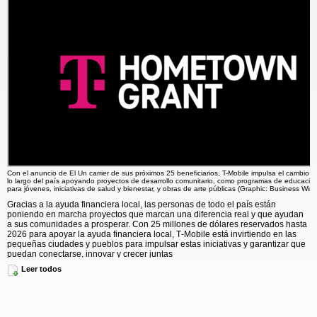
Con el anuncio de El Un carrier de sus próximos 25 beneficiarios, T-Mobile impulsa el cambio lo
lo largo del país apoyando proyectos de desarrollo comunitario, como programas de educació
para jóvenes, iniciativas de salud y bienestar, y obras de arte públicas (Graphic: Business Wire
Gracias a la ayuda financiera local, las personas de todo el país están
poniendo en marcha proyectos que marcan una diferencia real y que ayudan
a sus comunidades a prosperar. Con 25 millones de dólares reservados hasta
2026 para apoyar la ayuda financiera local, T‑Mobile está invirtiendo en las
pequeñas ciudades y pueblos para impulsar estas iniciativas y garantizar que
puedan conectarse, innovar y crecer juntas
Leer todos
“Con 250 beneficiarios, hemos llegado oficialmente a la mitad de la ayuda
financiera local de T‑Mobile y el impacto es asombroso”, señaló Jon Freier,
presidente del grupo de mercados de consumo de T‑Mobile. “Este hito no se
trata solamente de revitalizar las comunidades... es reconocer el efecto
dominó: la creación de puestos de trabajo y decenas de miles de horas de