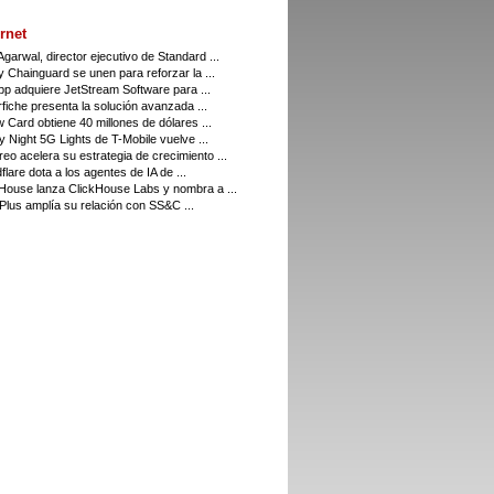
rnet
Agarwal, director ejecutivo de Standard ...
 Chainguard se unen para reforzar la ...
p adquiere JetStream Software para ...
fiche presenta la solución avanzada ...
w Card obtiene 40 millones de dólares ...
y Night 5G Lights de T-Mobile vuelve ...
eo acelera su estrategia de crecimiento ...
flare dota a los agentes de IA de ...
House lanza ClickHouse Labs y nombra a ...
 Plus amplía su relación con SS&C ...