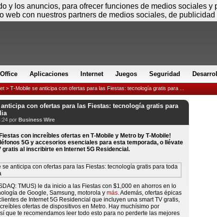
Viernes
ido y los anuncios, para ofrecer funciones de medios sociales y
io web con nuestros partners de medios sociales, de publicidad 
Office
Aplicaciones
Internet
Juegos
Seguridad
Desarro
et
> T‑Mobile se anticipa con ofertas para las Fiestas: tecnología gratis para ...
anticipa con ofertas para las Fiestas: tecnología gratis para
lia
4:24 por
Business Wire
Fiestas con increíbles ofertas en T‑Mobile y Metro by T‑Mobile!
léfonos 5G y accesorios esenciales para esta temporada, o llévate
gratis al inscribirte en Internet 5G Residencial.
DAQ: TMUS) le da inicio a las Fiestas con $1,000 en ahorros en lo
cnología de Google, Samsung, motorola y
más
. Además, ofertas épicas
lientes de Internet 5G Residencial que incluyen una smart TV gratis,
reíbles ofertas de dispositivos en Metro. Hay muchísimo por
sí que te recomendamos leer todo esto para no perderte las mejores