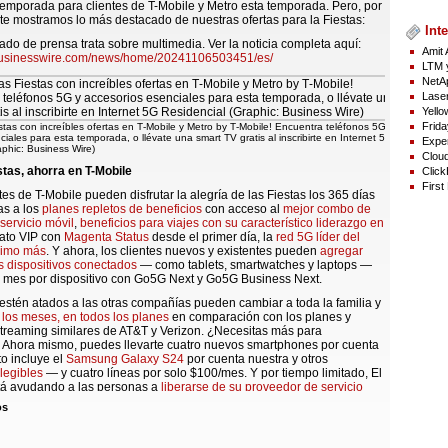
 temporada para clientes de T-Mobile y Metro esta temporada. Pero, por
te mostramos lo más destacado de nuestras ofertas para la Fiestas:
Inte
do de prensa trata sobre multimedia. Ver la noticia completa aquí:
Amit 
businesswire.com/news/home/20241106503451/es/
LTM y
NetAp
Laser
Yello
Frida
estas con increíbles ofertas en T‑Mobile y Metro by T‑Mobile! Encuentra teléfonos 5G y
iales para esta temporada, o llévate una smart TV gratis al inscribirte en Internet 5G
Exper
aphic: Business Wire)
Cloud
stas, ahorra en T-Mobile
Click
First
tes de T-Mobile pueden disfrutar la alegría de las Fiestas los 365 días
as a los
planes repletos de beneficios
con acceso al
mejor combo de
servicio móvil
,
beneficios para viajes con su característico liderazgo en
trato VIP con
Magenta Status
desde el primer día, la
red 5G líder del
simo más
. Y ahora, los clientes nuevos y existentes pueden
agregar
s dispositivos conectados
— como tablets, smartwatches y laptops —
l mes por dispositivo con Go5G Next y Go5G Business Next.
stén atados a las otras compañías pueden cambiar a toda la familia y
 los meses, en todos los planes
en comparación con los planes y
streaming similares de AT&T y Verizon. ¿Necesitas más para
 Ahora mismo, puedes llevarte cuatro nuevos smartphones por cuenta
o incluye el
Samsung Galaxy S24
por cuenta nuestra y otros
elegibles
— y cuatro líneas por solo $100/mes. Y por tiempo limitado, El
stá ayudando a las personas a
liberarse de su proveedor de servicio
ienes que traer un teléfono elegible y T-Mobile lo terminará de pagar,
os
onsulta todas las ofertas disponibles hoy para clientes nuevos y
 T-Mobile, incluidos los negocios, todo con 24 créditos en la factura
mpuestos, salvo que se indique lo contrario: