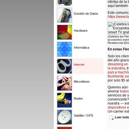
ofertas de la
aquí también 
Este comunica
Gestión de Datos
https://www.
Hardware
¡Celebra las Fi
accesorios esenc
Residencial (Gr
Informática
En estas Fie
Solo los clien
del año graci
streaming en 
Internet
la industria
, 
país
y
muchí
fácilmente su
por solo $5 a
Misceláneo
Quienes aún e
ahorrar
todos
servicios de 
Redes
convencerte?
nuestra — est
dispositivos 
Un-carrier e
móvil
: solo t
Satélite / GPS
Leer tod
hasta $800. C
existentes de
mensual más i