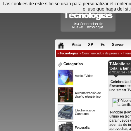
Las cookies de este sitio se usan para personalizar el conten
el uso que haga del sit
RSS & JS
Vista
XP
9x
Server
Tecnologias
>
Communicados de prensa
>
Intern
Categorías
T‑Mobile se 
toda la fami
07/11/2024 - 1
Audio / Video
¡Celebra las 
Encuentra te
una smart TV 
Automatización de
diseño electrónico
Electrónica de
T-Mobile (NAS
Consumo
último en te
para nuevos c
además de inc
Fotografía
aprovechar, a