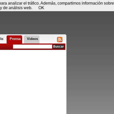
 07 de agosto - 05:29
Registrar
Conectar
 para analizar el tráfico. Además, compartimos información sobre
y de análisis web.
OK
llo
Prensa
Videos