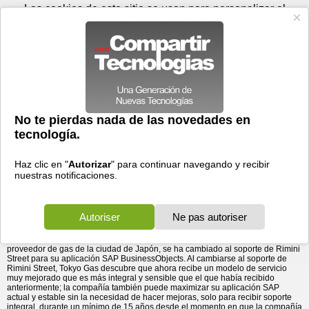
Sábado 08 de agosto - 14:05
Registrar
Conectar
Las cookies de este sitio se usan para personalizar el
contenido y los anuncios, para ofrecer funciones de medios
sociales y para analizar el tráfico. Además, compartimos
información sobre el uso que haga del sitio web con nuestros
partners de medios sociales, de publicidad y de análisis
web.
OK
Foros
Prensa
Videos
Tecnologias
>
Communicados de prensa
>
Redes
>
Tokyo Gas se cambia al soporte de Rimini Street para sus
Tokyo Gas se cambia al soporte de Rimini Street para
sus aplicaciones SAP
aplicaciones SAP
01/12/2018 - 05:20 por
Business Wire
El proveedor líder de energía en Japón maximiza el
ROI en un sistema SAP clave a la vez que recibe
soporte de nivel superior.
Rimini Street, Inc.
(Nasdaq: RMNI), un proveedor global de
productos y servicios de software empresarial, y proveedor
líder de soporte externo para productos de software Oracle y
SAP, anunció hoy que Tokyo Gas Co., Ltd., el mayor
proveedor de gas de la ciudad de Japón, se ha cambiado al soporte de Rimini
Street para su aplicación SAP BusinessObjects. Al cambiarse al soporte de
Rimini Street, Tokyo Gas descubre que ahora recibe un modelo de servicio
muy mejorado que es más integral y sensible que el que había recibido
anteriormente; la compañía también puede maximizar su aplicación SAP
actual y estable sin la necesidad de hacer mejoras, solo para recibir soporte
integral, durante un mínimo de 15 años desde el momento en que la compañía