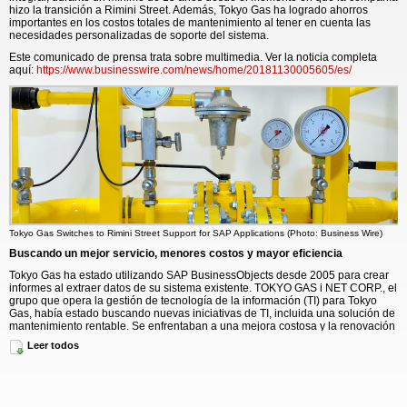
hizo la transición a Rimini Street. Además, Tokyo Gas ha logrado ahorros
importantes en los costos totales de mantenimiento al tener en cuenta las
necesidades personalizadas de soporte del sistema.
Este comunicado de prensa trata sobre multimedia. Ver la noticia completa
aquí:
https://www.businesswire.com/news/home/20181130005605/es/
Tokyo Gas Switches to Rimini Street Support for SAP Applications (Photo: Business Wire)
Buscando un mejor servicio, menores costos y mayor eficiencia
Tokyo Gas ha estado utilizando SAP BusinessObjects desde 2005 para crear
informes al extraer datos de su sistema existente. TOKYO GAS i NET CORP., el
grupo que opera la gestión de tecnología de la información (TI) para Tokyo
Gas, había estado buscando nuevas iniciativas de TI, incluida una solución de
mantenimiento rentable. Se enfrentaban a una mejora costosa y la renovación
de las Interfaces de Usuario (IU) requeriría una capacitación adicional
Leer todos
después de que se completaran las actualizaciones, lo que agregaría tiempo y
costo a su equipo interno de TI. Por lo tanto, cuando se acercaba el plazo de la
mejora, Tokyo Gas comenzó a explorar sus opciones de soporte de software
empresarial y, finalmente se cambió a Rimini Street para optimizar los costos y
mantener y maximizar la vida útil de su sistema actual.