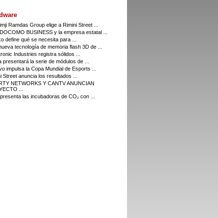
dware
imji Ramdas Group elige a Rimini Street ...
DOCOMO BUSINESS y la empresa estatal ...
o define qué se necesita para ...
ueva tecnología de memoria flash 3D de ...
ronic Industries registra sólidos ...
a presentará la serie de módulos de ...
o impulsa la Copa Mundial de Esports ...
i Street anuncia los resultados ...
ERTY NETWORKS Y CANTV ANUNCIAN
ECTO ...
resenta las incubadoras de CO₂ con ...