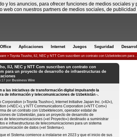
Sábado
ido y los anuncios, para ofrecer funciones de medios sociales y
io web con nuestros partners de medios sociales, de publicidad 
Office
Aplicaciones
Internet
Juegos
Seguridad
Desarro
ware
> Toyota Tsusho, IIJ, NEC y NTT Com suscriben un contrato con Uzbektelecom para ..
ho, IIJ, NEC y NTT Com suscriben un contrato con
m para un proyecto de desarrollo de infraestructuras de
caciones
5:17 por
Business Wire
n a las iniciativas de transformación digital impulsando la
ura de información y telecomunicaciones de Uzbekistán -.
Corporation («Toyota Tsusho»), Internet Initiative Japan Inc. («IIJ»),
ion («NEC»), y NTT Communications Corporation («NTT Com»)
irma de un contrato con Uzbektelecom, operador estatal de
iones de Uzbekistán, para un proyecto de desarrollo de
ras de telecomunicaciones («el Proyecto») destinado a suministrar
tos e infraestructuras de telecomunicaciones para un sistema
comunicación de datos («el Sistema»).
 que el Sistema comience a instalarse en 2023 y que el inicio de sus