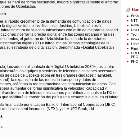
que se hará de forma secuencial, mejore significativamente el entorno
iones de Uzbekistán.
Har
ntes
El Kh
NTT 
er al rápido crecimiento de la demanda de comunicación de datos
Rehlk
la digitalización de las distintas industrias, Uzbekistán está
Una n
infraestructura de telecomunicaciones con el fin de mejorar la calidad
caciones y cerrar la brecha digital entre las zonas urbanas y rurales.
Techt
ecedentes, el gobierno de Uzbekistán ha tomado la decisión de
Kioxi
ansformación digital (DX) e introducir las últimas tecnologías de la
Lenov
ara su estrategia de digitalización, denominada «Digital Uzbekistan
Rimin
LIB
PROY
PHC p
cto, lanzado en el contexto de «Digital Uzbekistan 2030», las cuatro
nistrarán los equipos y servicios de telecomunicaciones necesarios
ros de datos de Uzbektelecom en tres grandes ciudades (Tashkent,
and), la expansión de las redes de transporte y datos de
iones, así como la red internacional de comunicación de datos. Con
espera aumentar de forma significativa la velocidad, capacidad y
 infraestructura de telecomunicaciones y contribuir a impulsar la DX en
 que facilitará la transición del país a una economía digital en el futuro.
stá financiado por el Japan Bank for International Cooperation (JBIC),
 and Investment Insurance (NEXI), y el MUFG Bank, Ltd.
va
Proyecto, las cuatro empresas contribuirán a hacer realidad una
os
a que todo resulte más cómodo y confortable, así como al desarrollo
 las industrias de Uzbekistán y otros países de Asia Central.