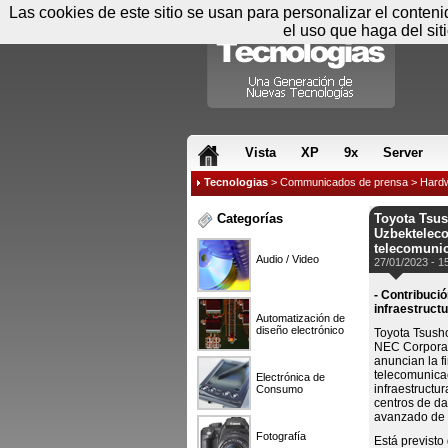
Las cookies de este sitio se usan para personalizar el conten
el uso que haga del sit
RSS & JS
Vista
XP
9x
Server
Tecnologias
>
Communicados de prensa
>
Hard
Categorías
Toyota Tsus
Uzbekteleco
telecomuni
Audio / Video
27/01/2023 - 1
- Contribució
infraestruct
Automatización de
diseño electrónico
Toyota Tsusho 
NEC Corporat
anuncian la f
telecomunicac
Electrónica de
infraestructu
Consumo
centros de da
avanzado de 
Fotografía
Está previsto