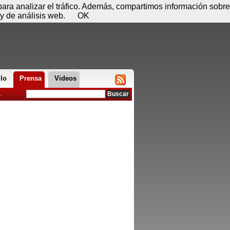
 08 de agosto - 01:31
Registrar
Conectar
 para analizar el tráfico. Además, compartimos información sobre
y de análisis web.
OK
llo
Prensa
Videos
.