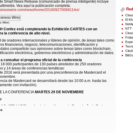
 de Smart News Release (comunicado de prensa inteligente) incluye
ltimedia. Vea aquí la publicación completa:
Red
usinesswire.com/news/home/20160927006811/es/
Cloud
El Kh
s Wire)
NetAp
NTT 
 Confex está completando la Exhibición CARTES con un
Cloud
 la conferencia de alto nivel.
Frida
 de oradores internacionales y líderes de opinión, de áreas tales como
Exper
ios financieros, negocio, telecomunicaciones, identificación y
Tecno
datos compartirán sus opiniones sobre temas tales como blockchain,
Click
tificación electrónica, gobiernos electrónicos y administración de datos.
BitGo
a consultar el programa oficial de la conferencia
 18 000 participantes de 130 países alrededor de 250 oradores
es y 14 áreas de conferencias temáticas:
de 2016 será presentada por una preconferencia de Mastercard el
noviembre.
ncia de Mastercard se desarrollará desde las 10:00 a.m. hasta las
lamente con invitación).
E LA CONFERENCIA:
MARTES 29 DE NOVIEMBRE
e
 - J.B. STRAUBEL, cofundador y director de Tecnología de Tesla
os
la industria automotriz
el año 2005, Director de Tecnología de la empresa más innovadora del
 Motors (según la nombró la revista FORBES en 2015). En Tesla, JB
irección técnica y el diseño de ingeniería de los productos Testla
nología de baterías, electrónica de potencia, motores, software,