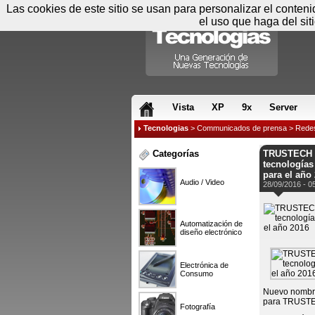
Las cookies de este sitio se usan para personalizar el conten
el uso que haga del sit
RSS & JS
Vista
XP
9x
Server
Tecnologias
>
Communicados de prensa
>
Rede
Categorías
TRUSTECH (q
tecnologías
para el año
Audio / Video
28/09/2016 - 0
Automatización de
diseño electrónico
Electrónica de
Consumo
Nuevo nombre
para TRUST
Fotografía