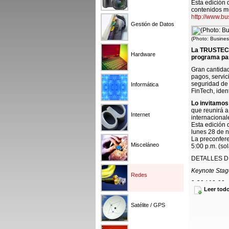
Esta edición
contenidos mu
http://www.b
Gestión de Datos
(Photo: Busines
La TRUSTECH
Hardware
programa para
Gran cantidad
pagos, servic
seguridad de 
Informática
FinTech, iden
Lo invitamos 
que reunirá a
Internet
internacional
Esta edición 
lunes 28 de 
La preconfere
Misceláneo
5:00 p.m. (so
DETALLES D
Keynote Stag
Redes
9:30 / 10:00
Leer tod
Motors
El futuro de 
JB es, desde 
Satélite / GPS
mundo, Tesla
gestiona la d
incluidos tec