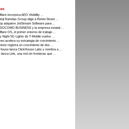
es
flare incorpora AEO Visibility ...
imji Ramdas Group elige a Rimini Street ...
p adquiere JetStream Software para ...
DOCOMO BUSINESS y la empresa estatal ...
flare OS, el primer entorno de trabajo ...
y Night 5G Lights de T-Mobile vuelve ...
eo acelera su estrategia de crecimiento ...
tree registra un crecimiento de dos ...
House lanza ClickHouse Labs y nombra a ...
 lanza Link, una red sin fronteras que ...