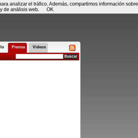
 08 de agosto - 05:38
Registrar
Conectar
 para analizar el tráfico. Además, compartimos información sobre
y de análisis web.
OK
llo
Prensa
Videos