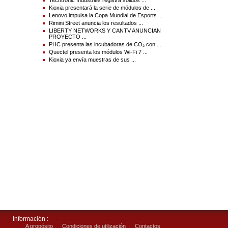
Kioxia presentará la serie de módulos de ...
Lenovo impulsa la Copa Mundial de Esports ...
Rimini Street anuncia los resultados ...
LIBERTY NETWORKS Y CANTV ANUNCIAN
PROYECTO ...
PHC presenta las incubadoras de CO₂ con ...
Quectel presenta los módulos Wi-Fi 7 ...
Kioxia ya envía muestras de sus ...
Información :
A propósito
Condiciones de utilización
Contactos