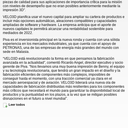
piezas de calidad para sus aplicaciones de importancia crítica para la misión
con niveles de desempeño que no eran posibles anteriormente mediante la
impresión 3D”.
VELO3D planifica usar el nuevo capital para ampliar su cartera de productos e
incluir más opciones automáticas, aleaciones compatibles y capacidades
ampliadas de software y hardware. La empresa anticipa que el aporte de
nuevos capitales le permitirá alcanzar una rentabilidad sostenible para
mediados de 2022.
Piva es el inversionista principal en la nueva ronda y cuenta con una sólida
experiencia en los mercados industriales, ya que cuenta con el apoyo de
PETRONAS, una de las empresas de energía más grandes del mundo con
sede en Malasia.
“VELO3D está revolucionando la forma en que pensamos la fabricación
avanzada en la actualidad”, comentó Ricardo Angel, director ejecutivo y socio
gerente de Piva. “Nos llevamos una muy buena impresión de Benny, el equipo
y su tecnología revolucionaria, que tendrá un gran impacto en el diseño y la
fabricación eficientes de componentes más complejos, imposibles de
conseguir hasta el momento, con una tracción comercial ya clara en el
mercado aeroespacial y de aviación. VELO3D liderará una nueva ola de
capacidades de fabricación distribuidas más resilientes para los componentes
más críticos que necesitará el mundo para garantizar la disponibilidad local de
productos y la puntualidad en los plazos, a la vez que se mitigan posibles
disrupciones en el futuro a nivel mundial”.
Leer todos
Fundada en 2015, VELO3D operó en una modalidad "invisible" durante los
primeros cuatro años, hasta el anuncio de la disponibilidad de la impresora
Sapphire en 2019. Durante ese año, el primero de comercialización, VELO3D
generó alrededor de $30 millones en ventas e incorporó siete nuevos clientes,
muchos de los cuales realizaron pedidos repetidos. Ahora, VELO3D cuenta
con una presencia internacional de clientes que incluye a Japón, Corea y