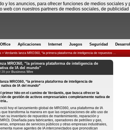
Sábado
ido y los anuncios, para ofrecer funciones de medios sociales y
io web con nuestros partners de medios sociales, de publicidad 
Office
Aplicaciones
Internet
Juegos
Seguridad
Desarro
s
> Verdantis lanza MRO360, “la primera plataforma de inteligencia de repuestos ...
anza MRO360, “la primera plataforma de inteligencia de
ativa de IA del mundo”
2:39 por
Business Wire
 primer hito en el camino de Verdantis, que busca ofrecer la
ción de gestión de activos empresariales completamente nativa de
tria..
unció hoy el lanzamiento global de MRO360, una plataforma de IA
 que transforma la manera en que las organizaciones de alto uso de
onan su inventario de repuestos de mantenimiento, reparación y
MRO). Diseñada para fabricantes, operadores de petróleo y gas,
ras, empresas de servicios públicos y otras empresas industriales,
menta nueve agentes de IA interconectados que pronostican