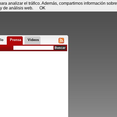
 08 de agosto - 01:18
Registrar
Conectar
 para analizar el tráfico. Además, compartimos información sobre
y de análisis web.
OK
llo
Prensa
Videos