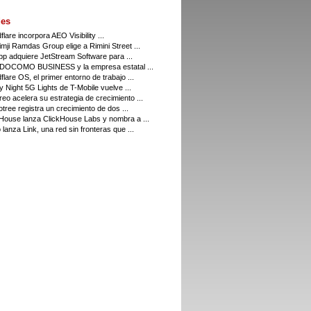
es
flare incorpora AEO Visibility ...
imji Ramdas Group elige a Rimini Street ...
p adquiere JetStream Software para ...
DOCOMO BUSINESS y la empresa estatal ...
flare OS, el primer entorno de trabajo ...
y Night 5G Lights de T-Mobile vuelve ...
eo acelera su estrategia de crecimiento ...
tree registra un crecimiento de dos ...
House lanza ClickHouse Labs y nombra a ...
 lanza Link, una red sin fronteras que ...