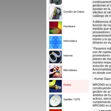
continuamente
gestionan el 
ayudan en la 
Gestión de Datos
efectivo el v
catálogo de r
A diferencia 
función de r
Hardware
medida que e
proveedores y
mantenimiento
mismo y lo qu
Informática
dólares en vi
“
Pasamos más 
uso de capita
proveedores s
Internet
planes de ma
nuestra respu
solución de g
funcionalidad
Misceláneo
es donde com
- Kumar Gaura
MRO360 es la 
Redes
construyendo 
gestión de ac
ámbitos de EA
activos, ejec
Satélite / GPS
cumplimiento
MRO360 es el 
inteligencia 
Leer tod