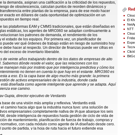
 la demanda, asignan una calificación a la criticidad de los repuestos,
riesgo de obsolescencia, calculan puntos de reorden dinámicos y
Red
transferencia entre plantas de la empresa, para de ese modo hacer
alor exacto en dólares de cada oportunidad de optimización en un
Cloud
epuestos en tiempo real.
El Kh
NetAp
de las plataformas EAM y CMMS tradicionales, que están diseñadas en
NTT 
eglas estáticas, los agentes de MRO360 se adaptan continuamente a
Cloud
volucionan los patrones de demanda, el rendimiento de los
Frida
 el estado de los equipos. Por primera vez, un planificador de
Exper
 puede ver qué órdenes de trabajo están en riesgo de suministro hoy
Tecno
e debe hacer al respecto. Un director de finanzas puede ver cifras en
Click
vo del exceso de inventario liberable.
BitGo
de veinte años trabajando dentro de los datos de empresas de alto
l. Sabemos dónde reside el valor, que las relaciones con los
e manejan más por instinto que por inteligencia predictiva y cómo los
ntenimiento no tienen en cuenta lo que hay en el estante. MRO360 es
esta a eso. Es la capa base de algo mucho más grande: la primera
estión de activos empresariales de la industria, donde cada
 está diseñada como agente inteligente que aprende y se adapta. Aquí
ienza ese camino.
v Gupta, director ejecutivo de Verdantis
base de una visión más amplia y reflexiva. Verdantis está
el camino hacia algo que la industria nunca tuvo: una solución de
tivos empresariales completamente nativa de IA que abarque los seis
M, desde inteligencia de repuestos hasta gestión de ciclo de vida de
ución de mantenimiento, planificación de fuerza de trabajo, compras y
 normativo, con cada módulo como agente de IA diseñado desde cero.
punto de partida, y la hoja de ruta hacia el futuro extiende esa
progresivamente en toda la gestión de ciclo de vida de activos.
os