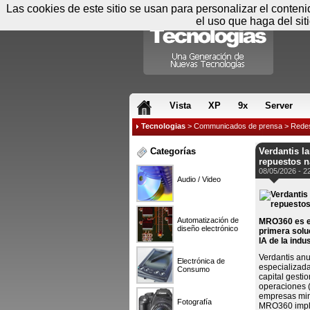
Las cookies de este sitio se usan para personalizar el conten
el uso que haga del sit
RSS & JS
Vista
XP
9x
Server
Tecnologias
>
Communicados de prensa
>
Rede
Categorías
Verdantis l
repuestos n
08/05/2026 - 2
Audio / Video
Automatización de
MRO360 es el
diseño electrónico
primera solu
IA de la indus
Verdantis an
Electrónica de
especializada
Consumo
capital gesti
operaciones (
empresas mine
Fotografía
MRO360 imple