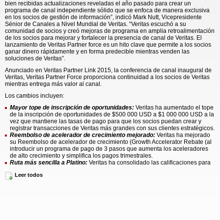
bien recibidas actualizaciones reveladas el año pasado para crear un
programa de canal independiente sólido que se enfoca de manera exclusiva
en los socios de gestión de información”, indicó Mark Nutt, Vicepresidente
Sénior de Canales a Nivel Mundial de Veritas. “Veritas escuchó a su
comunidad de socios y creó mejoras de programa en amplia retroalimentación
de los socios para mejorar y fortalecer la presencia de canal de Veritas. El
lanzamiento de Veritas Partner force es un hito clave que permite a los socios
ganar dinero rápidamente y en forma predecible mientras venden las
soluciones de Veritas”.
Anunciado en Veritas Partner Link 2015, la conferencia de canal inaugural de
Veritas, Veritas Partner Force proporciona continuidad a los socios de Veritas
mientras entrega más valor al canal.
Los cambios incluyen:
Mayor tope de inscripción de oportunidades:
Veritas
ha aumentado el tope
de la inscripción de oportunidades de $500 000 USD a $1 000 000 USD a la
vez que mantiene las tasas de pago para que los socios puedan crear y
registrar transacciones de Veritas más grandes con sus clientes estratégicos.
Reembolso de acelerador de crecimiento mejorado:
Veritas ha mejorado
su Reembolso de acelerador de crecimiento (Growth Accelerator Rebate (al
introducir un programa de pago de 3 pasos que aumenta los aceleradores
de alto crecimiento y simplifica los pagos trimestrales.
Ruta más sencilla a Platino:
Veritas ha consolidado las calificaciones para
que los socios calificados alcancen el estado de platino con solo necesitar
Leer todos
dos, en vez de tres, competencias expertas y remplazar el requerimiento de
referencia de cliente con la oportunidad de que los socios muestren mejor
los éxitos de cliente.
“En este mercado de canales altamente competitivo, son buenas noticias para
los socios que Veritas continúe enfocándose en su programa de socios con
estos nuevos beneficios y premios”, indicó Darren Bibby, Vicepresidente
Programa de Canales e Investigación de Alianzas de IDC. “Estos cambios