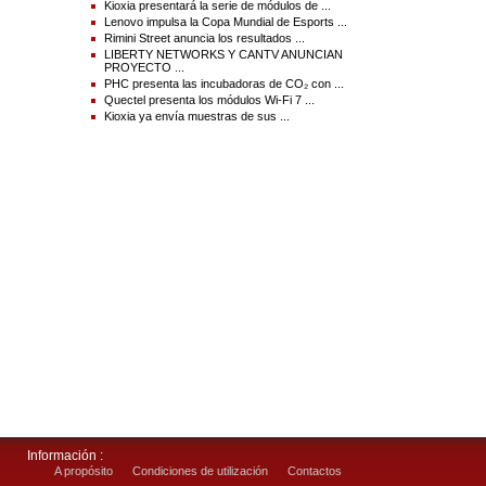
Kioxia presentará la serie de módulos de ...
http://www.businesswire.com/news/home/20151013005134/es/
Lenovo impulsa la Copa Mundial de Esports ...
Rimini Street anuncia los resultados ...
Contacts :
LIBERTY NETWORKS Y CANTV ANUNCIAN
PROYECTO ...
Veritas
PHC presenta las incubadoras de CO₂ con ...
Raphel Finelli, 408-309-8348
Quectel presenta los módulos Wi-Fi 7 ...
raphel.finelli@veritas.com
Kioxia ya envía muestras de sus ...
o
Edelman para Veritas
Noah Banning, 206-664-8618
noah.banning@edelman.com
Source(s) : Veritas Technologies LLC
Información :
A propósito
Condiciones de utilización
Contactos