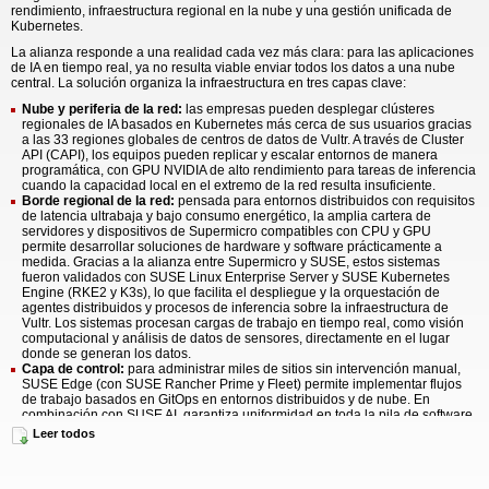
rendimiento, infraestructura regional en la nube y una gestión unificada de
Kubernetes.
La alianza responde a una realidad cada vez más clara: para las aplicaciones
de IA en tiempo real, ya no resulta viable enviar todos los datos a una nube
central. La solución organiza la infraestructura en tres capas clave:
Nube y periferia de la red:
las empresas pueden desplegar clústeres
regionales de IA basados en Kubernetes más cerca de sus usuarios gracias
a las 33 regiones globales de centros de datos de Vultr. A través de Cluster
API (CAPI), los equipos pueden replicar y escalar entornos de manera
programática, con GPU NVIDIA de alto rendimiento para tareas de inferencia
cuando la capacidad local en el extremo de la red resulta insuficiente.
Borde regional de la red:
pensada para entornos distribuidos con requisitos
de latencia ultrabaja y bajo consumo energético, la amplia cartera de
servidores y dispositivos de Supermicro compatibles con CPU y GPU
permite desarrollar soluciones de hardware y software prácticamente a
medida. Gracias a la alianza entre Supermicro y SUSE, estos sistemas
fueron validados con SUSE Linux Enterprise Server y SUSE Kubernetes
Engine (RKE2 y K3s), lo que facilita el despliegue y la orquestación de
agentes distribuidos y procesos de inferencia sobre la infraestructura de
Vultr. Los sistemas procesan cargas de trabajo en tiempo real, como visión
computacional y análisis de datos de sensores, directamente en el lugar
donde se generan los datos.
Capa de control:
para administrar miles de sitios sin intervención manual,
SUSE Edge (con SUSE Rancher Prime y Fleet) permite implementar flujos
de trabajo basados en GitOps en entornos distribuidos y de nube. En
combinación con SUSE AI, garantiza uniformidad en toda la pila de software,
incluidas las políticas de seguridad, las actualizaciones de modelos y las
Leer todos
configuraciones, desde el centro de datos principal hasta los dispositivos
desplegados en el extremo de la red. Para entornos industriales, SUSE
Industrial Edge amplía este modelo y habilita despliegues privados in situ