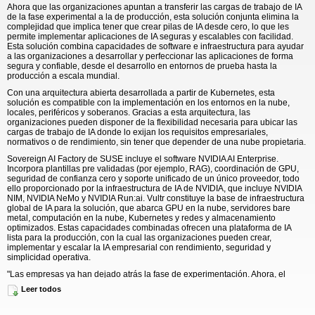
Ahora que las organizaciones apuntan a transferir las cargas de trabajo de IA
de la fase experimental a la de producción, esta solución conjunta elimina la
complejidad que implica tener que crear pilas de IA desde cero, lo que les
permite implementar aplicaciones de IA seguras y escalables con facilidad.
Esta solución combina capacidades de software e infraestructura para ayudar
a las organizaciones a desarrollar y perfeccionar las aplicaciones de forma
segura y confiable, desde el desarrollo en entornos de prueba hasta la
producción a escala mundial.
Con una arquitectura abierta desarrollada a partir de Kubernetes, esta
solución es compatible con la implementación en los entornos en la nube,
locales, periféricos y soberanos. Gracias a esta arquitectura, las
organizaciones pueden disponer de la flexibilidad necesaria para ubicar las
cargas de trabajo de IA donde lo exijan los requisitos empresariales,
normativos o de rendimiento, sin tener que depender de una nube propietaria.
Sovereign AI Factory de SUSE incluye el software NVIDIA AI Enterprise.
Incorpora plantillas pre validadas (por ejemplo, RAG), coordinación de GPU,
seguridad de confianza cero y soporte unificado de un único proveedor, todo
ello proporcionado por la infraestructura de IA de NVIDIA, que incluye NVIDIA
NIM, NVIDIA NeMo y NVIDIA Run:ai. Vultr constituye la base de infraestructura
global de IA para la solución, que abarca GPU en la nube, servidores bare
metal, computación en la nube, Kubernetes y redes y almacenamiento
optimizados. Estas capacidades combinadas ofrecen una plataforma de IA
lista para la producción, con la cual las organizaciones pueden crear,
implementar y escalar la IA empresarial con rendimiento, seguridad y
simplicidad operativa.
"Las empresas ya han dejado atrás la fase de experimentación. Ahora, el
verdadero desafío consiste en incorporar la IA en la producción rápidamente,
Leer todos
sin tener que pasar 18 meses integrando el software, la GPU y la
infraestructura para poder llegar a poner marcha apenas una carga de
trabajo", afirmó Kevin Cochrane, director de marketing de Vultr. "SUSE AI