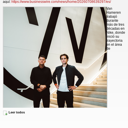
aquí:
https://www.businesswire.com/news/home/20260708639297/es/
Van
Hameren
trabajó
durante
más de tres
décadas en
Nike, donde
inició su
trayectoria
en el área
de
Leer todos