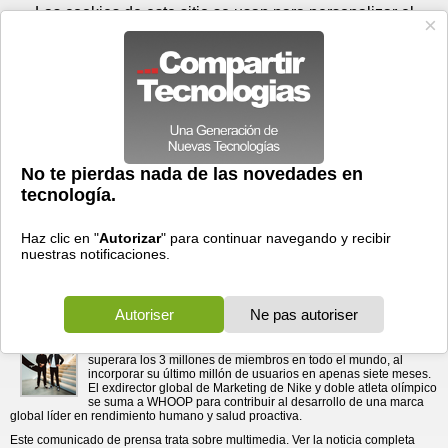
Sábado 08 de agosto - 07:48
Registrar
Conectar
Las cookies de este sitio se usan para personalizar el
contenido y los anuncios, para ofrecer funciones de medios
sociales y para analizar el tráfico. Además, compartimos
información sobre el uso que haga del sitio web con nuestros
partners de medios sociales, de publicidad y de análisis
web.
OK
Foros
Prensa
Videos
Tecnologias
>
Communicados de prensa
>
WHOOP nombra a Dirk-Jan “DJ” van Hameren director de
Hardware
> WHOOP nombra a Dirk-Jan “DJ” van
Hameren director de Marketing luego de ...
Marketing luego de superar los 3 millones de miembros
08/07/2026 - 19:45 por
Business Wire
El exdirector global de Marketing de Nike y doble
atleta olímpico se incorpora a WHOOP en un
momento de expansión global récord.
WHOOP
, la empresa de rendimiento humano, anunció hoy el
nombramiento de
Dirk-Jan “DJ” van Hameren
como director de
Marketing. La designación se produce luego de que WHOOP
superara los 3 millones de miembros en todo el mundo, al
incorporar su último millón de usuarios en apenas siete meses.
El exdirector global de Marketing de Nike y doble atleta olímpico
se suma a WHOOP para contribuir al desarrollo de una marca
global líder en rendimiento humano y salud proactiva.
Este comunicado de prensa trata sobre multimedia. Ver la noticia completa