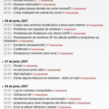
18:35
-
portatil toshiba 17"
1 respuesta
18:06
-
bloqueo explorador
6 respuestas
09:24
-
Bill gates please donate me some money!!!!
1 respuesta
04:41
-
Crear instalador de cuenta de correo
9 respuestas
08 de junio, 2007
19:53
-
Copiar solo archivos modificados a disco duro externo
18 respuestas
19:32
-
Problema con carpetas de windows
1 respuesta
17:03
-
Problemas de Instalacion con discos SATA
2 respuestas
16:23
-
Reinstalación de windows XP sin afectar perfiles y programas ya
instalados
3 respuestas
12:27
-
Escritorio desaparecido
17 respuestas
12:21
-
Certificado
8 respuestas
12:14
-
Desaparece conexion area local
2 respuestas
07 de junio, 2007
19:21
-
Router
1 respuesta
12:23
-
no funciona scroll ratón
2 respuestas
04:38
-
Mp3 dañados
3 respuestas
04:37
-
Existe alguna bitacora en windows - daño en mp3
3 respuestas
06 de junio, 2007
22:22
-
Log en carpetas compartidas
1 respuesta
20:42
-
SISApcom.dll
7 respuestas
18:04
-
Monitorizar temperatura del procesador
1 respuesta
16:07
-
programa para crear imagenes del disco duro
2 respuestas
15:43
-
Error al utilizar Windows Update
1 respuesta