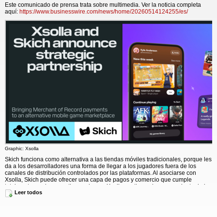
Este comunicado de prensa trata sobre multimedia. Ver la noticia completa
aquí:
https://www.businesswire.com/news/home/20260514124255/es/
Graphic: Xsolla
Skich funciona como alternativa a las tiendas móviles tradicionales, porque les
da a los desarrolladores una forma de llegar a los jugadores fuera de los
canales de distribución controlados por las plataformas. Al asociarse con
Xsolla, Skich puede ofrecer una capa de pagos y comercio que cumple
totalmente con la normativa, en la que Xsolla gestiona el procesamiento de los
Leer todos
pagos, la recaudación de impuestos, los reembolsos y el cumplimiento
normativo en nombre de los desarrolladores, con lo cual elimina una
importante barrera operativa y legal para los estudios que buscan distribuir a
través de canales alternativos.