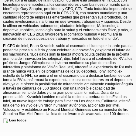
“Se exhibirá el futuro de la innovación durante esta semana en la CES, con
tecnología que empodera a los consumidores y cambia nuestro mundo para
bien”, dijo Gary Shapiro, presidente y CEO, CTA. “Toda industria importante se
encuentra representada aquí en la CES 2018, con marcas mundiales y una
cantidad récord de empresas emergentes que presentan sus productos, los
cuales revolucionarán la forma en que vivimos, trabajamos y jugamos. Desde
lo último en vehículos autónomos, ciudades inteligentes, IA, tecnología
deportiva, robótica, tecnología para la salud y el entrenamiento físico, y más, la
innovación en CES 2018 favorecerá el comercio mundial y estimulará la
creación de nuevos puestos de trabajo y mercados en todo el mundo”.
El CEO de Intel, Brian Krzanich, subió al escenario el lunes por la tarde para la
ponencia previa a la feria y para celebrar la innovación y explorar el futuro de
los macrodatos. “[Los datos son] la fuerza motora oculta detrás de la próxima
gran ola de innovación tecnológica”, dijo. Intel llevará el contenido de RV a los
próximos Juegos Olímpicos de Invierno mediante su plan de medios
interactivo y plataforma de Visión Real; así, ofrecerá la experiencia de RV más
grande nunca vista en los programas de los 30 deportes. Tony Romo, ex
estrella de la NFL, se unió a él en el escenario para destacar también de qué
forma la RV transformará la experiencia de los consumidores en el deporte en
vivo, ya que ofrece la posibilidad de mirar desde virtualmente cualquier ángulo
a través de cámaras de 360 grados, con una increíble capacidad de
almacenamiento de datos y una gran potencia informática. Durante su
presentación, Krzanich también resaltó la reciente apertura de los Estudios
Intel, un nuevo lugar de trabajo para filmar en Los Ángeles, California, ofreció
una demo en vivo de un “dron humano” autónomo, accionado por Intel,
Volocopter, y estableció un Récord Mundial Guinness con su muestra de tiro
Shooting Star Mini Drone: la flota de software más avanzada, de 100 drones
controlados por un piloto y sin GPS.
Leer todos
El día anterior, Steve Koenig y Lesley Rohrbaugh de CTA presentaron las
Tendencias Tecnológicas para Ver en la CES 2018. Identificaron las
principales tendencias esperadas de CES, tales como las tecnologías de