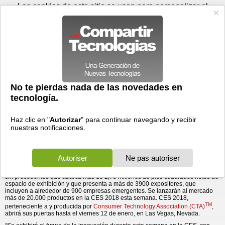
Jueves 06 de agosto - 05:37
Registrar
Conectar
Las cookies de este sitio se usan para personalizar el
contenido y los anuncios, para ofrecer funciones de medios
sociales y para analizar el tráfico. Además, compartimos
información sobre el uso que haga del sitio web con nuestros
partners de medios sociales, de publicidad y de análisis
web.
OK
Foros
Prensa
Videos
Tecnologias
>
Communicados de prensa
>
¡Ya está aquí! CES 2018 Abre con Innovaciones
Hardware
> ¡Ya está aquí! CES 2018 Abre con
Innovaciones Revolucionarias
Revolucionarias
10/01/2018 - 01:50 por
Business Wire
El evento tecnológico más influyente del mundo se
inaugura con una CES sin precedentes, Jornadas
para Medios previas a la feria y una ponencia de
Intel.
®
CES
2018
abrió sus puertas hoy y presentó lo último en tecnología diseñada,
para mejorar nuestras vidas y atender los desafíos globales en una exposición
sin precedentes que abarca más de 2,75 millones de pies cuadrados netos de
espacio de exhibición y que presenta a más de 3900 expositores, que
incluyen a alrededor de 900 empresas emergentes. Se lanzarán al mercado
más de 20.000 productos en la CES 2018 esta semana. CES 2018,
TM
perteneciente a y producida por
Consumer Technology Association (CTA)
,
abrirá sus puertas hasta el viernes 12 de enero, en Las Vegas, Nevada.