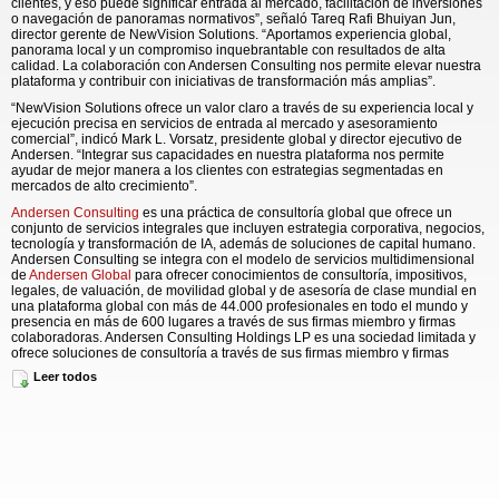
clientes, y eso puede significar entrada al mercado, facilitación de inversiones
o navegación de panoramas normativos”, señaló Tareq Rafi Bhuiyan Jun,
director gerente de NewVision Solutions. “Aportamos experiencia global,
panorama local y un compromiso inquebrantable con resultados de alta
calidad. La colaboración con Andersen Consulting nos permite elevar nuestra
plataforma y contribuir con iniciativas de transformación más amplias”.
“NewVision Solutions ofrece un valor claro a través de su experiencia local y
ejecución precisa en servicios de entrada al mercado y asesoramiento
comercial”, indicó Mark L. Vorsatz, presidente global y director ejecutivo de
Andersen. “Integrar sus capacidades en nuestra plataforma nos permite
ayudar de mejor manera a los clientes con estrategias segmentadas en
mercados de alto crecimiento”.
Andersen Consulting
es una práctica de consultoría global que ofrece un
conjunto de servicios integrales que incluyen estrategia corporativa, negocios,
tecnología y transformación de IA, además de soluciones de capital humano.
Andersen Consulting se integra con el modelo de servicios multidimensional
de
Andersen Global
para ofrecer conocimientos de consultoría, impositivos,
legales, de valuación, de movilidad global y de asesoría de clase mundial en
una plataforma global con más de 44.000 profesionales en todo el mundo y
presencia en más de 600 lugares a través de sus firmas miembro y firmas
colaboradoras. Andersen Consulting Holdings LP es una sociedad limitada y
ofrece soluciones de consultoría a través de sus firmas miembro y firmas
colaboradoras en todo el mundo.
Leer todos
El texto original en el idioma fuente de este comunicado es la versión oficial
autorizada. Las traducciones solo se suministran como adaptación y deben
cotejarse con el texto en el idioma fuente, que es la única versión del texto que
tendrá un efecto legal.
Vea la versión original en businesswire.com: