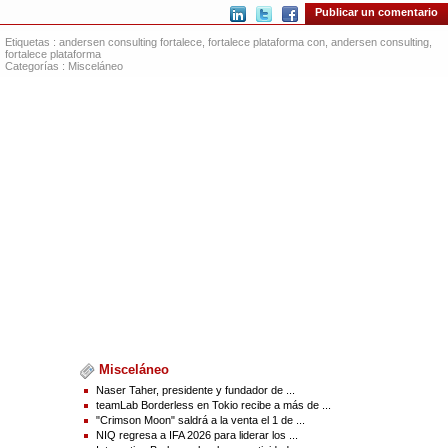
https://www.businesswire.com/news/home/20251002965301/es/
Publicar un comentario
Contacts :
Etiquetas :
andersen consulting fortalece
,
fortalece plataforma con
,
andersen consulting
,
fortalece plataforma
Categorías :
Misceláneo
mediainquiries@Andersen.com
Source(s) : Andersen Consulting
Misceláneo
Naser Taher, presidente y fundador de ...
teamLab Borderless en Tokio recibe a más de ...
"Crimson Moon" saldrá a la venta el 1 de ...
NIQ regresa a IFA 2026 para liderar los ...