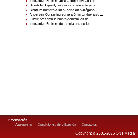
Interactive Brokers abre la conectividad con ...
Grindr for Equality se compromete a llegar a ...
Ohmium nombra a un experto en hidrógeno ...
Andersen Consulting suma a Smartbridge a su ...
Elliptic presenta la nueva generación de ...
Interactive Brokers desarrolla una de las ...
Información :
A propósito
Condiciones de utilización
Contactos
Copyright © 2001-2026 GNT Media