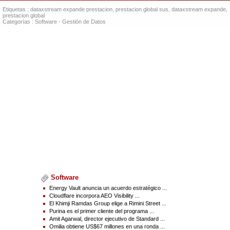
Directora del departamento de comunicación
Etiquetas :
dataxstream expande prestacion
,
prestacion global sus
,
dataxstream expande
,
cyates@dataxstream.com
prestacion global
Categorías :
Software
-
Gestión de Datos
Source(s) : DataXstream LLC
Software
Energy Vault anuncia un acuerdo estratégico ...
Cloudflare incorpora AEO Visibility ...
El Khimji Ramdas Group elige a Rimini Street ...
Purina es el primer cliente del programa ...
Amit Agarwal, director ejecutivo de Standard ...
Omilia obtiene US$67 millones en una ronda ...