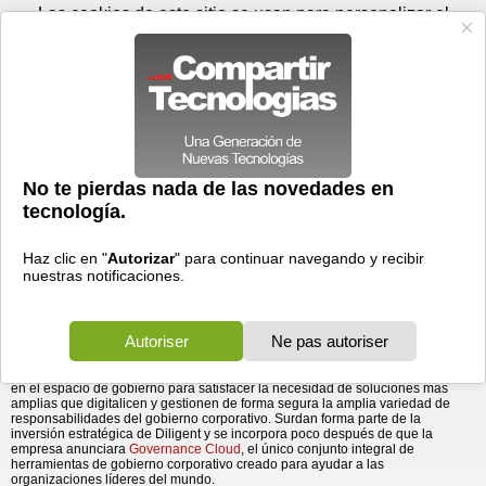
Viernes 07 de agosto - 11:49
Registrar
Conectar
Las cookies de este sitio se usan para personalizar el
contenido y los anuncios, para ofrecer funciones de medios
sociales y para analizar el tráfico. Además, compartimos
información sobre el uso que haga del sitio web con nuestros
partners de medios sociales, de publicidad y de análisis
web.
OK
Foros
Prensa
Videos
Tecnologias
>
Communicados de prensa
>
Software
Diligent nombra jefe de productos a Ken Surdan
> Diligent nombra jefe de productos a Ken Surdan
14/03/2018 - 13:14 por
Business Wire
Poniendo siempre la innovación en primer plano,
Diligent profundiza en la inversión para digitalizar
las necesidades de gobierno corporativo de los
clientes, en constante cambio..
Diligent Corporation
, líder en
gestión de gobiernos corporativos
, ha anunciado
hoy el nombramiento de Ken Surdan como jefe de productos de la sede de la
empresa en Nueva York. Una de las tareas de Surdan consistirá en cumplir la
misión de Diligent de llevar la tecnología innovadora a los líderes del gobierno
corporativo. Esta reciente incorporación representa el compromiso de Diligent
en el espacio de gobierno para satisfacer la necesidad de soluciones más
amplias que digitalicen y gestionen de forma segura la amplia variedad de
responsabilidades del gobierno corporativo. Surdan forma parte de la
inversión estratégica de Diligent y se incorpora poco después de que la
empresa anunciara
Governance Cloud
, el único conjunto integral de
herramientas de gobierno corporativo creado para ayudar a las
organizaciones líderes del mundo.