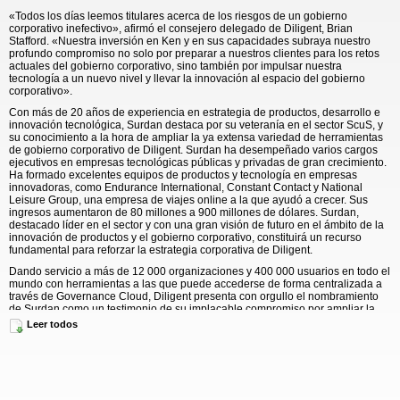
«Todos los días leemos titulares acerca de los riesgos de un gobierno
corporativo inefectivo», afirmó el consejero delegado de Diligent, Brian
Stafford. «Nuestra inversión en Ken y en sus capacidades subraya nuestro
profundo compromiso no solo por preparar a nuestros clientes para los retos
actuales del gobierno corporativo, sino también por impulsar nuestra
tecnología a un nuevo nivel y llevar la innovación al espacio del gobierno
corporativo».
Con más de 20 años de experiencia en estrategia de productos, desarrollo e
innovación tecnológica, Surdan destaca por su veteranía en el sector ScuS, y
su conocimiento a la hora de ampliar la ya extensa variedad de herramientas
de gobierno corporativo de Diligent. Surdan ha desempeñado varios cargos
ejecutivos en empresas tecnológicas públicas y privadas de gran crecimiento.
Ha formado excelentes equipos de productos y tecnología en empresas
innovadoras, como Endurance International, Constant Contact y National
Leisure Group, una empresa de viajes online a la que ayudó a crecer. Sus
ingresos aumentaron de 80 millones a 900 millones de dólares. Surdan,
destacado líder en el sector y con una gran visión de futuro en el ámbito de la
innovación de productos y el gobierno corporativo, constituirá un recurso
fundamental para reforzar la estrategia corporativa de Diligent.
Dando servicio a más de 12 000 organizaciones y 400 000 usuarios en todo el
mundo con herramientas a las que puede accederse de forma centralizada a
través de Governance Cloud, Diligent presenta con orgullo el nombramiento
de Surdan como un testimonio de su implacable compromiso por ampliar la
capacidad de los clientes para digitalizar sus responsabilidades en materia de
Leer todos
gobierno.
«Diligent es una empresa a la que admiro por su inigualable compromiso con
sus clientes, así como por su exclusiva capacidad para afrontar y resolver los
problemas que existen en un mercado de gobierno corporativo en constante
cambio», señaló Ken Surdan, jefe de productos de Diligent. «Estoy deseando