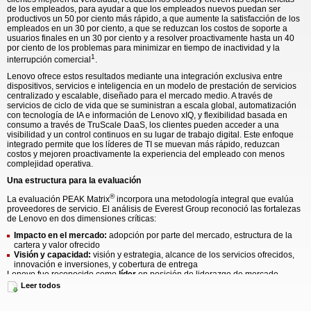
de los empleados, para ayudar a que los empleados nuevos puedan ser
productivos un 50 por ciento más rápido, a que aumente la satisfacción de los
empleados en un 30 por ciento, a que se reduzcan los costos de soporte a
usuarios finales en un 30 por ciento y a resolver proactivamente hasta un 40
por ciento de los problemas para minimizar en tiempo de inactividad y la
1
interrupción comercial
.
Lenovo ofrece estos resultados mediante una integración exclusiva entre
dispositivos, servicios e inteligencia en un modelo de prestación de servicios
centralizado y escalable, diseñado para el mercado medio. A través de
servicios de ciclo de vida que se suministran a escala global, automatización
con tecnología de IA e información de Lenovo xIQ, y flexibilidad basada en
consumo a través de TruScale DaaS, los clientes pueden acceder a una
visibilidad y un control continuos en su lugar de trabajo digital. Este enfoque
integrado permite que los líderes de TI se muevan más rápido, reduzcan
costos y mejoren proactivamente la experiencia del empleado con menos
complejidad operativa.
Una estructura para la evaluación
®
La evaluación PEAK Matrix
incorpora una metodología integral que evalúa
proveedores de servicio. El análisis de Everest Group reconoció las fortalezas
de Lenovo en dos dimensiones críticas:
Impacto en el mercado:
adopción por parte del mercado, estructura de la
cartera y valor ofrecido
Visión y capacidad:
visión y estrategia, alcance de los servicios ofrecidos,
innovación e inversiones, y cobertura de entrega
Lenovo fue reconocido como
líder
en posición de liderazgo de mercado
general. Los líderes demuestran un sólido dominio en la prestación de
Leer todos
servicios a clientes, al ofrecer productos personalizados según las
necesidades exclusivas del segmento, mantener una alta satisfacción