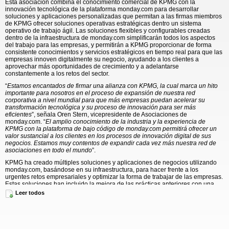
​​Esta asociación combina el conocimiento comercial de KPMG con la
innovación tecnológica de la plataforma monday.com para desarrollar
soluciones y aplicaciones personalizadas que permitan a las firmas miembros
de KPMG ofrecer soluciones operativas estratégicas dentro un sistema
operativo de trabajo ágil. Las soluciones flexibles y configurables creadas
dentro de la infraestructura de monday.com simplificarán todos los aspectos
del trabajo para las empresas, y permitirán a KPMG proporcionar de forma
consistente conocimientos y servicios estratégicos en tiempo real para que las
empresas innoven digitalmente su negocio, ayudando a los clientes a
aprovechar más oportunidades de crecimiento y a adelantarse
constantemente a los retos del sector.
“
Estamos encantados de firmar una alianza con KPMG, la cual marca un hito
importante para nosotros en el proceso de expansión de nuestra red
corporativa a nivel mundial para que más empresas puedan acelerar su
transformación tecnológica y su proceso de innovación para ser más
eficientes
”, señala Oren Stern, vicepresidente de Asociaciones de
monday.com. “
El amplio conocimiento de la industria y la experiencia de
KPMG con la plataforma de bajo código de monday.com permitirá ofrecer un
valor sustancial a los clientes en los procesos de innovación digital de sus
negocios. Estamos muy contentos de expandir cada vez más nuestra red de
asociaciones en todo el mundo
”.
KPMG ha creado múltiples soluciones y aplicaciones de negocios utilizando
monday.com, basándose en su infraestructura, para hacer frente a los
urgentes retos empresariales y optimizar la forma de trabajar de las empresas.
Estas soluciones han incluido la mejora de las prácticas anteriores con una
solución para la gobernanza, la gestión de riesgos y el cumplimiento, así como
Leer todos
una solución de gestión de crisis. Así mismo, KPMG ha podido desarrollar
soluciones dentro de monday.com con una integración con Oracle NetSuite
ERP, una integración con Azure DevOps y una aplicación de lectura de
documentos inteligentes.