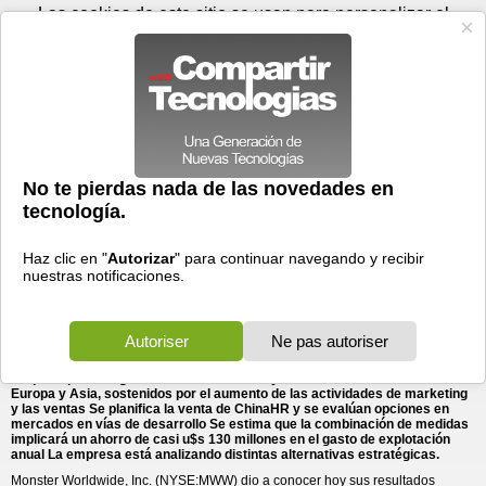
Sábado 08 de agosto - 09:00
Registrar
Conectar
Las cookies de este sitio se usan para personalizar el
contenido y los anuncios, para ofrecer funciones de medios
sociales y para analizar el tráfico. Además, compartimos
información sobre el uso que haga del sitio web con nuestros
partners de medios sociales, de publicidad y de análisis
web.
OK
Foros
Prensa
Videos
Tecnologias
>
Communicados de prensa
>
Internet
Monster Worldwide presenta resultados del tercer trimestre
> Monster Worldwide presenta resultados del tercer
trimestre de 2012 y anuncia ...
de 2012 y anuncia reestructuración de la empresa
10/11/2012 - 18:42 por
Business Wire
Resultados del tercer trimestre Ingresos de u$s 222 millones producto de
operaciones en curso BPA según los PCGA, producto de operaciones en
curso de u$s 0,35 incluyendo u$s 0,28 de beneficios fiscales por única vez
BPA no sujeto a los PCGA producto de operaciones en curso de u$s 0,09
Se anuncia restructuración de la empresa Se redirigen los recursos hacia
los principales negocios en Norteamérica y en los mercados clave de
Europa y Asia, sostenidos por el aumento de las actividades de marketing
y las ventas Se planifica la venta de ChinaHR y se evalúan opciones en
mercados en vías de desarrollo Se estima que la combinación de medidas
implicará un ahorro de casi u$s 130 millones en el gasto de explotación
anual La empresa está analizando distintas alternativas estratégicas.
Monster Worldwide, Inc. (NYSE:MWW) dio a conocer hoy sus resultados