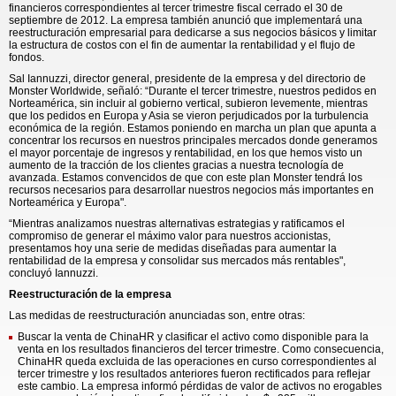
financieros correspondientes al tercer trimestre fiscal cerrado el 30 de
septiembre de 2012. La empresa también anunció que implementará una
reestructuración empresarial para dedicarse a sus negocios básicos y limitar
la estructura de costos con el fin de aumentar la rentabilidad y el flujo de
fondos.
Sal Iannuzzi, director general, presidente de la empresa y del directorio de
Monster Worldwide, señaló: “Durante el tercer trimestre, nuestros pedidos en
Norteamérica, sin incluir al gobierno vertical, subieron levemente, mientras
que los pedidos en Europa y Asia se vieron perjudicados por la turbulencia
económica de la región. Estamos poniendo en marcha un plan que apunta a
concentrar los recursos en nuestros principales mercados donde generamos
el mayor porcentaje de ingresos y rentabilidad, en los que hemos visto un
aumento de la tracción de los clientes gracias a nuestra tecnología de
avanzada. Estamos convencidos de que con este plan Monster tendrá los
recursos necesarios para desarrollar nuestros negocios más importantes en
Norteamérica y Europa".
“Mientras analizamos nuestras alternativas estrategias y ratificamos el
compromiso de generar el máximo valor para nuestros accionistas,
presentamos hoy una serie de medidas diseñadas para aumentar la
rentabilidad de la empresa y consolidar sus mercados más rentables",
concluyó Iannuzzi.
Reestructuración de la empresa
Las medidas de reestructuración anunciadas son, entre otras:
Buscar la venta de ChinaHR y clasificar el activo como disponible para la
venta en los resultados financieros del tercer trimestre. Como consecuencia,
ChinaHR queda excluida de las operaciones en curso correspondientes al
tercer trimestre y los resultados anteriores fueron rectificados para reflejar
este cambio. La empresa informó pérdidas de valor de activos no erogables